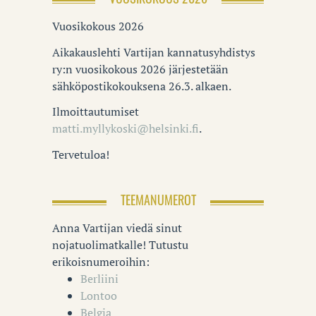
Vuosikokous 2026
Aikakauslehti Vartijan kannatusyhdistys
ry:n vuosikokous 2026 järjestetään
sähköpostikokouksena 26.3. alkaen.
Ilmoittautumiset
matti.myllykoski@helsinki.fi
.
Tervetuloa!
TEEMANUMEROT
Anna Vartijan viedä sinut
nojatuolimatkalle! Tutustu
erikoisnumeroihin:
Berliini
Lontoo
Belgia