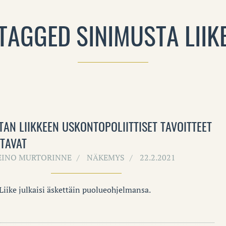
TAGGED SINIMUSTA LIIK
TAN LIIKKEEN USKONTOPOLIITTISET TAVOITTEET
TAVAT
EINO MURTORINNE
NÄKEMYS
22.2.2021
Liike julkaisi äskettäin puolueohjelmansa.