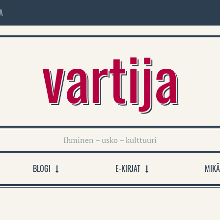
A
vartija
Ihminen – usko – kulttuuri
BLOGI
E-KIRJAT
MIKÄ