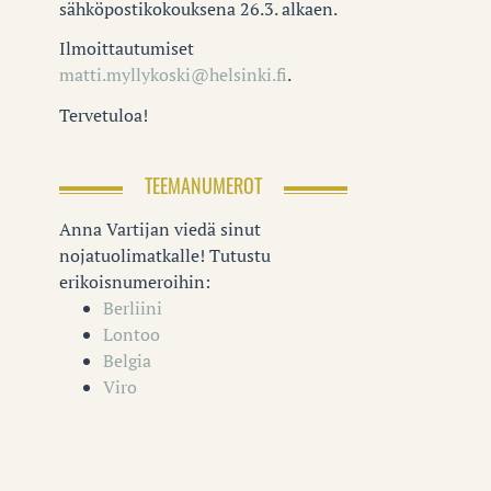
sähköpostikokouksena 26.3. alkaen.
Ilmoittautumiset
matti.myllykoski@helsinki.fi
.
Tervetuloa!
TEEMANUMEROT
Anna Vartijan viedä sinut
nojatuolimatkalle! Tutustu
erikoisnumeroihin:
Berliini
Lontoo
Belgia
Viro