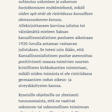
suhtautuu uskontoon ja uskonnon
harjoittamiseen myötämielisesti, mikäli
niiden opit eivät ole ristiriidassa kansallisen
olemassaolomme kanssa
.
Allekirjoittaneen korvissa julistus toi
väistämättä mieleen Saksan
kansallissosialistisen puolueen aikoinaan
1920-luvulla antaman vastaavan
julistuksen. Se totesi niin ikään, että
Kansallissosialistinen puolue asennoituu
positiivisesti maassa toimivien suurten
kristillisten kirkkokuntien toimintaan,
mikäli niiden toiminta ei ole ristiriidassa
germaanisen rodun oikeus- ja
siveyskäsitysten kanssa.
Kyseisille ohjelmille on yhteisesti
tunnusomaista, että ne vaativat
uskonnon tai uskonnollisen toiminnan