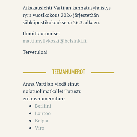
Aikakauslehti Vartijan kannatusyhdistys
ry:n vuosikokous 2026 järjestetään
sähköpostikokouksena 26.3. alkaen.
Ilmoittautumiset
matti.myllykoski@helsinki.fi
.
Tervetuloa!
TEEMANUMEROT
Anna Vartijan viedä sinut
nojatuolimatkalle! Tutustu
erikoisnumeroihin:
Berliini
Lontoo
Belgia
Viro