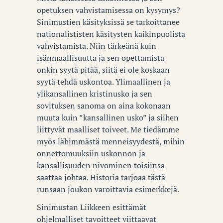
opetuksen vahvistamisessa on kysymys?
Sinimustien käsityksissä se tarkoittanee
nationalististen käsitysten kaikinpuolista
vahvistamista. Niin tärkeänä kuin
isänmaallisuutta ja sen opettamista
onkin syytä pitää, siitä ei ole koskaan
syytä tehdä uskontoa. Ylimaallinen ja
ylikansallinen kristinusko ja sen
sovituksen sanoma on aina kokonaan
muuta kuin ”kansallinen usko” ja siihen
liittyvät maalliset toiveet. Me tiedämme
myös lähimmästä menneisyydestä, mihin
onnettomuuksiin uskonnon ja
kansallisuuden nivominen toisiinsa
saattaa johtaa. Historia tarjoaa tästä
runsaan joukon varoittavia esimerkkejä.
Sinimustan Liikkeen esittämät
ohjelmalliset tavoitteet viittaavat