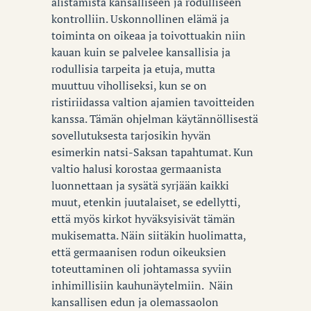
alistamista kansalliseen ja rodulliseen
kontrolliin. Uskonnollinen elämä ja
toiminta on oikeaa ja toivottuakin niin
kauan kuin se palvelee kansallisia ja
rodullisia tarpeita ja etuja, mutta
muuttuu viholliseksi, kun se on
ristiriidassa valtion ajamien tavoitteiden
kanssa. Tämän ohjelman käytännöllisestä
sovellutuksesta tarjosikin hyvän
esimerkin natsi-Saksan tapahtumat. Kun
valtio halusi korostaa germaanista
luonnettaan ja sysätä syrjään kaikki
muut, etenkin juutalaiset, se edellytti,
että myös kirkot hyväksyisivät tämän
mukisematta. Näin siitäkin huolimatta,
että germaanisen rodun oikeuksien
toteuttaminen oli johtamassa syviin
inhimillisiin kauhunäytelmiin. Näin
kansallisen edun ja olemassaolon