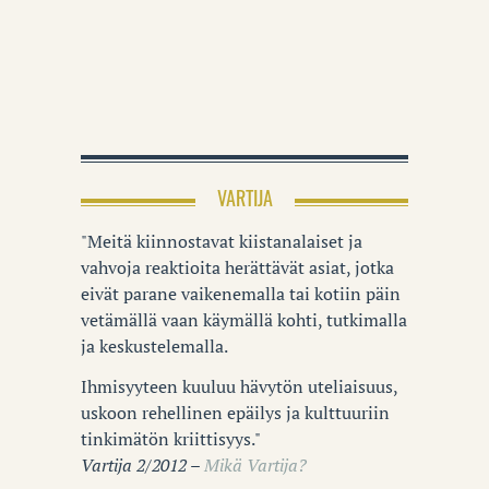
VARTIJA
"Meitä kiinnostavat kiistanalaiset ja
vahvoja reaktioita herättävät asiat, jotka
eivät parane vaikenemalla tai kotiin päin
vetämällä vaan käymällä kohti, tutkimalla
ja keskustelemalla.
Ihmisyyteen kuuluu hävytön uteliaisuus,
uskoon rehellinen epäilys ja kulttuuriin
tinkimätön kriittisyys."
Vartija 2/2012 –
Mikä Vartija?