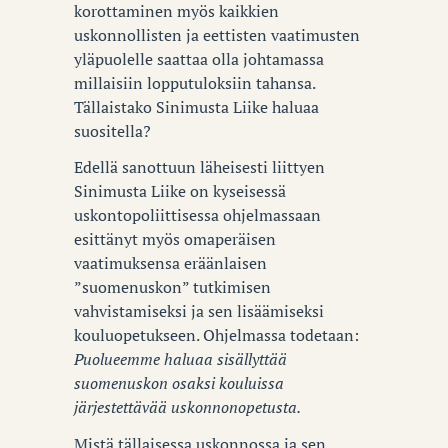
korottaminen myös kaikkien
uskonnollisten ja eettisten vaatimusten
yläpuolelle saattaa olla johtamassa
millaisiin lopputuloksiin tahansa.
Tällaistako Sinimusta Liike haluaa
suositella?
Edellä sanottuun läheisesti liittyen
Sinimusta Liike on kyseisessä
uskontopoliittisessa ohjelmassaan
esittänyt myös omaperäisen
vaatimuksensa eräänlaisen
”suomenuskon” tutkimisen
vahvistamiseksi ja sen lisäämiseksi
kouluopetukseen. Ohjelmassa todetaan:
Puolueemme haluaa sisällyttää
suomenuskon osaksi kouluissa
järjestettävää uskonnonopetusta.
Mistä tällaisessa uskonnossa ja sen