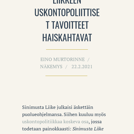
USKONTOPOLIITTISE
T TAVOITTEET
HAISKAHTAVAT
EINO MURTORINNE
NÄKEMYS
22.2.2021
Sinimusta Liike julkaisi äskettäin
puolueohjelmansa.
Siihen kuuluu myös
uskontopolitiikkaa koskeva osa
, jossa
todetaan painokkaasti:
Sinimusta Liike