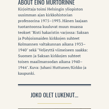
ABOUT
EINO MURTORINNE
Kirjoittaja toimi Helsingin yliopiston
uusimman ajan kirkkohistorian
professorina 1975–1993. Hänen laajaan
tuotantoonsa kuuluvat muun muassa
teokset "Risti hakaristin varjossa: Saksan
ja Pohjoismaiden kirkkojen suhteet
Kolmannen valtakunnan aikana 1933–
1940" sekä "Veljeyttä viimeiseen saakka:
Suomen ja Saksan kirkkojen suhteet
toisen maailmansodan aikana 1940–
1944". Kuva: Juhani Huttunen/Kirkko ja
kaupunki.
JOKO OLET LUKENUT...