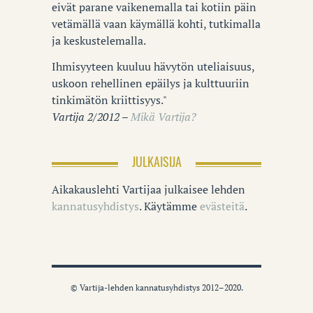
eivät parane vaikenemalla tai kotiin päin
vetämällä vaan käymällä kohti, tutkimalla
ja keskustelemalla.
Ihmisyyteen kuuluu hävytön uteliaisuus,
uskoon rehellinen epäilys ja kulttuuriin
tinkimätön kriittisyys."
Vartija 2/2012 –
Mikä Vartija?
JULKAISIJA
Aikakauslehti Vartijaa julkaisee lehden
kannatusyhdistys
. Käytämme
evästeitä
.
© Vartija-lehden kannatusyhdistys 2012–2020.