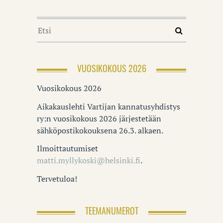
VUOSIKOKOUS 2026
Vuosikokous 2026
Aikakauslehti Vartijan kannatusyhdistys
ry:n vuosikokous 2026 järjestetään
sähköpostikokouksena 26.3. alkaen.
Ilmoittautumiset
matti.myllykoski@helsinki.fi
.
Tervetuloa!
TEEMANUMEROT