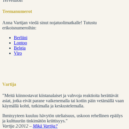
Tervetuloa!
Teemanumerot
Anna Vartijan viedä sinut nojatuolimatkalle! Tutustu
erikoisnumeroihin:
Berliini
Lontoo
Belgia
Viro
Vartija
"Meitä kiinnostavat kiistanalaiset ja vahvoja reaktioita herättävät
asiat, jotka eivät parane vaikenemalla tai kotiin päin vetämällä vaan
käymällä kohti, tutkimalla ja keskustelemalla.
Ihmisyyteen kuuluu hävytön uteliaisuus, uskoon rehellinen epäilys
ja kulttuuriin tinkimätön kriittisyys."
Vartija 2/2012 –
Mikä Vartija?