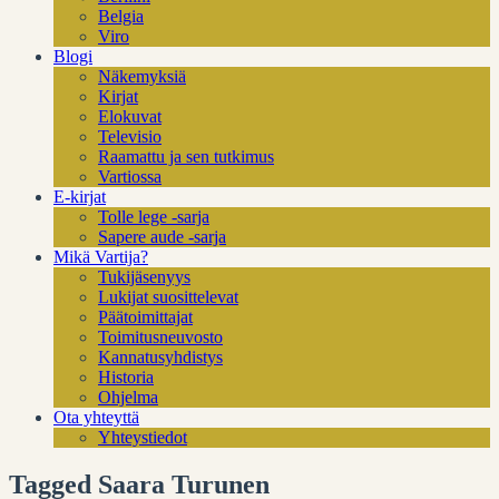
Belgia
Viro
Blogi
Näkemyksiä
Kirjat
Elokuvat
Televisio
Raamattu ja sen tutkimus
Vartiossa
E-kirjat
Tolle lege -sarja
Sapere aude -sarja
Mikä Vartija?
Tukijäsenyys
Lukijat suosittelevat
Päätoimittajat
Toimitusneuvosto
Kannatusyhdistys
Historia
Ohjelma
Ota yhteyttä
Yhteystiedot
Tagged Saara Turunen