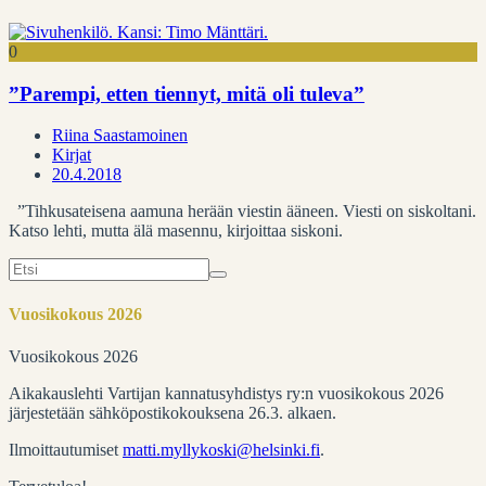
0
”Parempi, etten tiennyt, mitä oli tuleva”
Riina Saastamoinen
Kirjat
20.4.2018
”Tihkusateisena aamuna herään viestin ääneen. Viesti on siskoltani.
Katso lehti, mutta älä masennu, kirjoittaa siskoni.
Search
for:
Vuosikokous 2026
Vuosikokous 2026
Aikakauslehti Vartijan kannatusyhdistys ry:n vuosikokous 2026
järjestetään sähköpostikokouksena 26.3. alkaen.
Ilmoittautumiset
matti.myllykoski@helsinki.fi
.