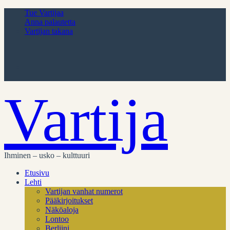
Tue Vartijaa
Anna palautetta
Vartijan takana
Vartija
Ihminen – usko – kulttuuri
Etusivu
Lehti
Vartijan vanhat numerot
Pääkirjoitukset
Näköaloja
Lontoo
Berliini