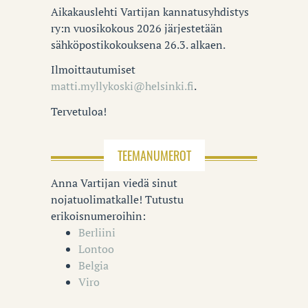
Aikakauslehti Vartijan kannatusyhdistys
ry:n vuosikokous 2026 järjestetään
sähköpostikokouksena 26.3. alkaen.
Ilmoittautumiset
matti.myllykoski@helsinki.fi
.
Tervetuloa!
TEEMANUMEROT
Anna Vartijan viedä sinut
nojatuolimatkalle! Tutustu
erikoisnumeroihin:
Berliini
Lontoo
Belgia
Viro