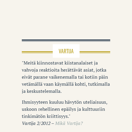
VARTIJA
"Meitä kiinnostavat kiistanalaiset ja
vahvoja reaktioita herättävät asiat, jotka
eivät parane vaikenemalla tai kotiin päin
vetämällä vaan käymällä kohti, tutkimalla
ja keskustelemalla.
Ihmisyyteen kuuluu hävytön uteliaisuus,
uskoon rehellinen epäilys ja kulttuuriin
tinkimätön kriittisyys."
Vartija 2/2012 –
Mikä Vartija?