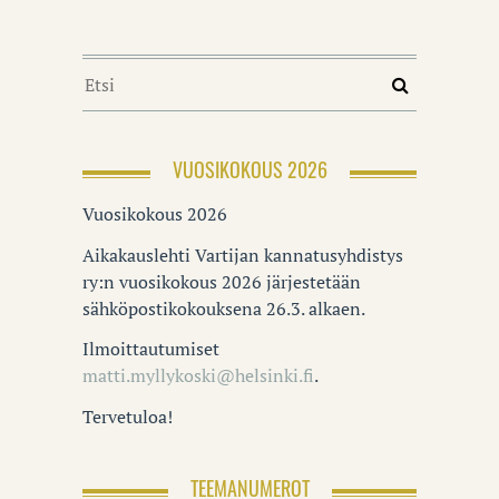
VUOSIKOKOUS 2026
Vuosikokous 2026
Aikakauslehti Vartijan kannatusyhdistys
ry:n vuosikokous 2026 järjestetään
sähköpostikokouksena 26.3. alkaen.
Ilmoittautumiset
matti.myllykoski@helsinki.fi
.
Tervetuloa!
TEEMANUMEROT