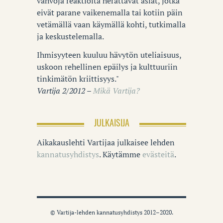
vahvoja reaktioita herättävät asiat, jotka
eivät parane vaikenemalla tai kotiin päin
vetämällä vaan käymällä kohti, tutkimalla
ja keskustelemalla.
Ihmisyyteen kuuluu hävytön uteliaisuus,
uskoon rehellinen epäilys ja kulttuuriin
tinkimätön kriittisyys."
Vartija 2/2012 –
Mikä Vartija?
JULKAISIJA
Aikakauslehti Vartijaa julkaisee lehden
kannatusyhdistys
. Käytämme
evästeitä
.
© Vartija-lehden kannatusyhdistys 2012–2020.