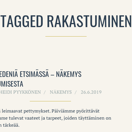
TAGGED RAKASTUMINEN
 EDENIÄ ETSIMÄSSÄ – NÄKEMYS
UMISESTA
HEIDI PYYKKÖNEN
NÄKEMYS
26.6.2019
 leimaavat pettymykset. Päiviämme pyörittävät
me tulevat vaateet ja tarpeet, joiden täyttäminen on
n tärkeää.