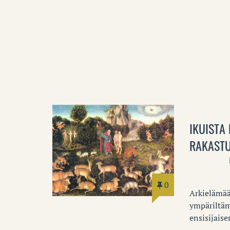
IKUISTA
RAKAST
0
Arkielämää
ympäriltäm
ensisijaise