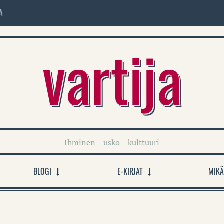
A
vartija
Ihminen – usko – kulttuuri
BLOGI
E-KIRJAT
MIKÄ