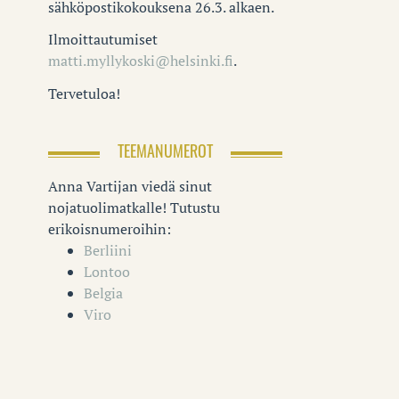
sähköpostikokouksena 26.3. alkaen.
Ilmoittautumiset
matti.myllykoski@helsinki.fi
.
Tervetuloa!
TEEMANUMEROT
Anna Vartijan viedä sinut
nojatuolimatkalle! Tutustu
erikoisnumeroihin:
Berliini
Lontoo
Belgia
Viro