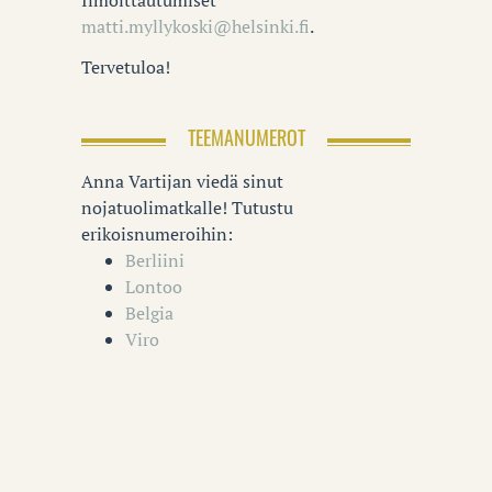
Ilmoittautumiset
matti.myllykoski@helsinki.fi
.
Tervetuloa!
TEEMANUMEROT
Anna Vartijan viedä sinut
nojatuolimatkalle! Tutustu
erikoisnumeroihin:
Berliini
Lontoo
Belgia
Viro