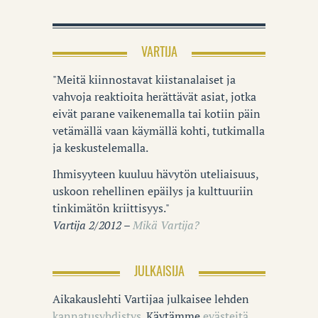
VARTIJA
"Meitä kiinnostavat kiistanalaiset ja
vahvoja reaktioita herättävät asiat, jotka
eivät parane vaikenemalla tai kotiin päin
vetämällä vaan käymällä kohti, tutkimalla
ja keskustelemalla.
Ihmisyyteen kuuluu hävytön uteliaisuus,
uskoon rehellinen epäilys ja kulttuuriin
tinkimätön kriittisyys."
Vartija 2/2012 –
Mikä Vartija?
JULKAISIJA
Aikakauslehti Vartijaa julkaisee lehden
kannatusyhdistys
. Käytämme
evästeitä
.