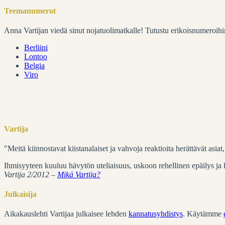
Teemanumerot
Anna Vartijan viedä sinut nojatuolimatkalle! Tutustu erikoisnumeroihi
Berliini
Lontoo
Belgia
Viro
Vartija
"Meitä kiinnostavat kiistanalaiset ja vahvoja reaktioita herättävät asia
Ihmisyyteen kuuluu hävytön uteliaisuus, uskoon rehellinen epäilys ja ku
Vartija 2/2012 –
Mikä Vartija?
Julkaisija
Aikakauslehti Vartijaa julkaisee lehden
kannatusyhdistys
. Käytämme