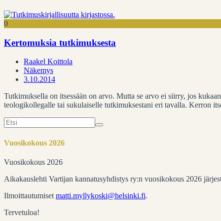
0
Kertomuksia tutkimuksesta
Raakel Koittola
Näkemys
3.10.2014
Tutkimuksella on itsessään on arvo. Mutta se arvo ei siirry, jos kukaan
teologikollegalle tai sukulaiselle tutkimuksestani eri tavalla. Kerron 
Search
for:
Vuosikokous 2026
Vuosikokous 2026
Aikakauslehti Vartijan kannatusyhdistys ry:n vuosikokous 2026 järje
Ilmoittautumiset
matti.myllykoski@helsinki.fi
.
Tervetuloa!