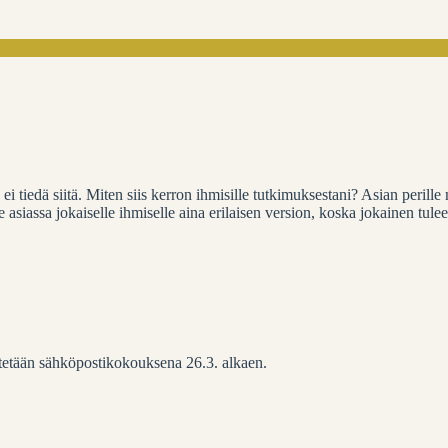
 ei tiedä siitä. Miten siis kerron ihmisille tutkimuksestani? Asian perill
itse asiassa jokaiselle ihmiselle aina erilaisen version, koska jokainen t
stetään sähköpostikokouksena 26.3. alkaen.