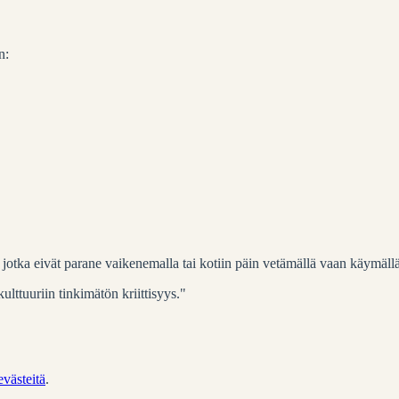
n:
t, jotka eivät parane vaikenemalla tai kotiin päin vetämällä vaan käymällä
lttuuriin tinkimätön kriittisyys."
evästeitä
.