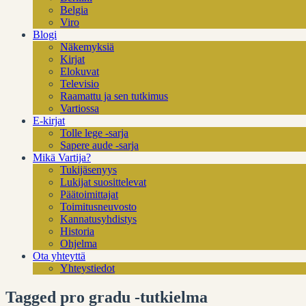
Belgia
Viro
Blogi
Näkemyksiä
Kirjat
Elokuvat
Televisio
Raamattu ja sen tutkimus
Vartiossa
E-kirjat
Tolle lege -sarja
Sapere aude -sarja
Mikä Vartija?
Tukijäsenyys
Lukijat suosittelevat
Päätoimittajat
Toimitusneuvosto
Kannatusyhdistys
Historia
Ohjelma
Ota yhteyttä
Yhteystiedot
Tagged pro gradu -tutkielma