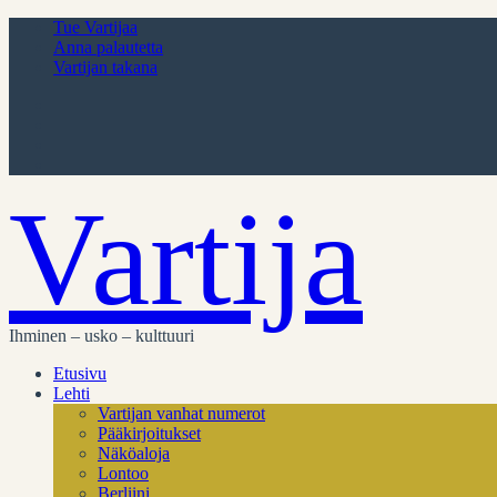
Tue Vartijaa
Anna palautetta
Vartijan takana
Vartija
Ihminen – usko – kulttuuri
Etusivu
Lehti
Vartijan vanhat numerot
Pääkirjoitukset
Näköaloja
Lontoo
Berliini