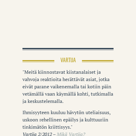
VARTIJA
"Meitä kiinnostavat kiistanalaiset ja
vahvoja reaktioita herättävät asiat, jotka
eivät parane vaikenemalla tai kotiin päin
vetämällä vaan käymällä kohti, tutkimalla
ja keskustelemalla.
Ihmisyyteen kuuluu hävytön uteliaisuus,
uskoon rehellinen epäilys ja kulttuuriin
tinkimätön kriittisyys."
Vartija 2/2012 –
Mikä Vartija?