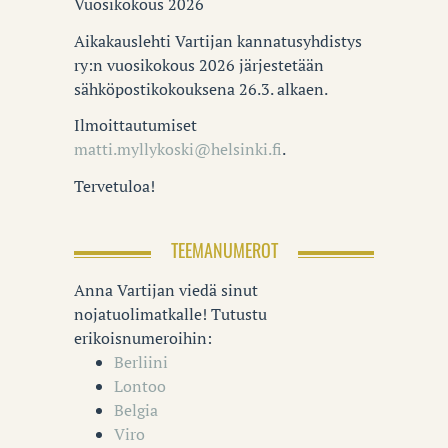
Vuosikokous 2026
Aikakauslehti Vartijan kannatusyhdistys
ry:n vuosikokous 2026 järjestetään
sähköpostikokouksena 26.3. alkaen.
Ilmoittautumiset
matti.myllykoski@helsinki.fi
.
Tervetuloa!
TEEMANUMEROT
Anna Vartijan viedä sinut
nojatuolimatkalle! Tutustu
erikoisnumeroihin:
Berliini
Lontoo
Belgia
Viro