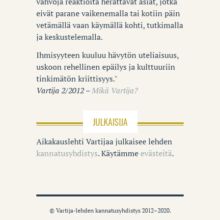
vahvoja reaktioita herättävät asiat, jotka
eivät parane vaikenemalla tai kotiin päin
vetämällä vaan käymällä kohti, tutkimalla
ja keskustelemalla.
Ihmisyyteen kuuluu hävytön uteliaisuus,
uskoon rehellinen epäilys ja kulttuuriin
tinkimätön kriittisyys."
Vartija 2/2012 –
Mikä Vartija?
JULKAISIJA
Aikakauslehti Vartijaa julkaisee lehden
kannatusyhdistys
. Käytämme
evästeitä
.
© Vartija-lehden kannatusyhdistys 2012–2020.