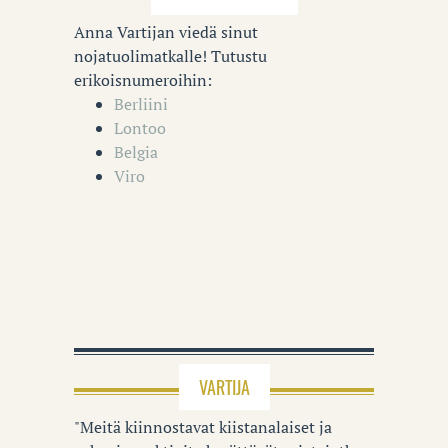
Anna Vartijan viedä sinut
nojatuolimatkalle! Tutustu
erikoisnumeroihin:
Berliini
Lontoo
Belgia
Viro
VARTIJA
"Meitä kiinnostavat kiistanalaiset ja