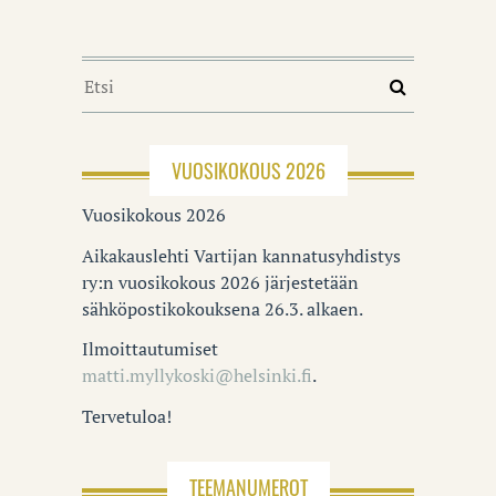
VUOSIKOKOUS 2026
Vuosikokous 2026
Aikakauslehti Vartijan kannatusyhdistys
ry:n vuosikokous 2026 järjestetään
sähköpostikokouksena 26.3. alkaen.
Ilmoittautumiset
matti.myllykoski@helsinki.fi
.
Tervetuloa!
TEEMANUMEROT