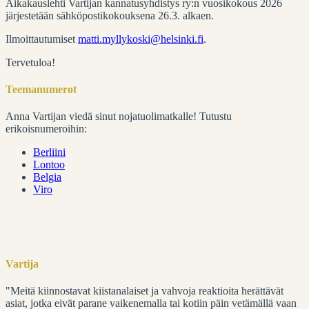
Aikakauslehti Vartijan kannatusyhdistys ry:n vuosikokous 2026
järjestetään sähköpostikokouksena 26.3. alkaen.
Ilmoittautumiset
matti.myllykoski@helsinki.fi
.
Tervetuloa!
Teemanumerot
Anna Vartijan viedä sinut nojatuolimatkalle! Tutustu
erikoisnumeroihin:
Berliini
Lontoo
Belgia
Viro
Vartija
"Meitä kiinnostavat kiistanalaiset ja vahvoja reaktioita herättävät
asiat, jotka eivät parane vaikenemalla tai kotiin päin vetämällä vaan