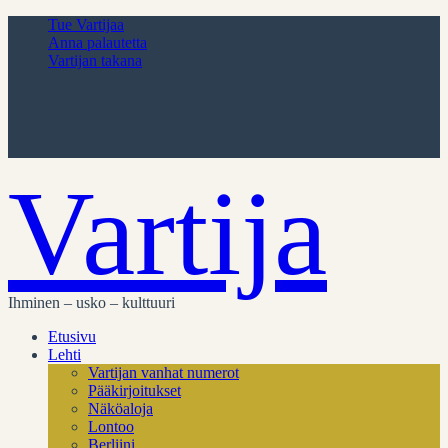
Tue Vartijaa
Anna palautetta
Vartijan takana
Vartija
Ihminen – usko – kulttuuri
Etusivu
Lehti
Vartijan vanhat numerot
Pääkirjoitukset
Näköaloja
Lontoo
Berliini