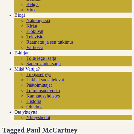
Belgia
Viro
Blogi
Näkemyksiä
Kirjat
Elokuvat
Televisio
Raamattu ja sen tutkimus
Vartiossa
E-kirjat
Tolle lege -sarja
Sapere aude -sarja
Mikä Vartija?
Tukijäsenyys
Lukijat suosittelevat
Päätoimittajat
Toimitusneuvosto
Kannatusyhdistys
Historia
Ohjelma
Ota yhteyttä
Yhteystiedot
Tagged Paul McCartney