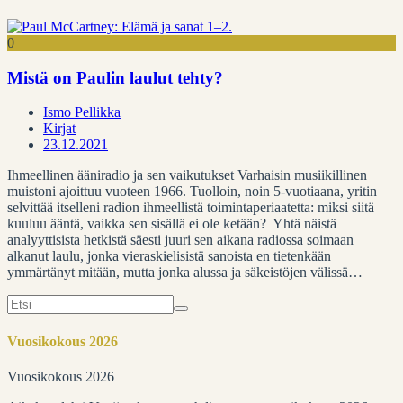
0
Mistä on Paulin laulut tehty?
Ismo Pellikka
Kirjat
23.12.2021
Ihmeellinen ääniradio ja sen vaikutukset Varhaisin musiikillinen
muistoni ajoittuu vuoteen 1966. Tuolloin, noin 5-vuotiaana, yritin
selvittää itselleni radion ihmeellistä toimintaperiaatetta: miksi siitä
kuuluu ääntä, vaikka sen sisällä ei ole ketään? Yhtä näistä
analyyttisista hetkistä säesti juuri sen aikana radiossa soimaan
alkanut laulu, jonka vieraskielisistä sanoista en tietenkään
ymmärtänyt mitään, mutta jonka alussa ja säkeistöjen välissä…
Search
for:
Vuosikokous 2026
Vuosikokous 2026