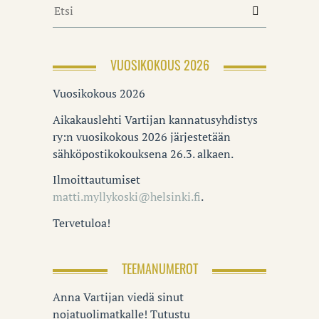
VUOSIKOKOUS 2026
Vuosikokous 2026
Aikakauslehti Vartijan kannatusyhdistys
ry:n vuosikokous 2026 järjestetään
sähköpostikokouksena 26.3. alkaen.
Ilmoittautumiset
matti.myllykoski@helsinki.fi
.
Tervetuloa!
TEEMANUMEROT
Anna Vartijan viedä sinut
nojatuolimatkalle! Tutustu