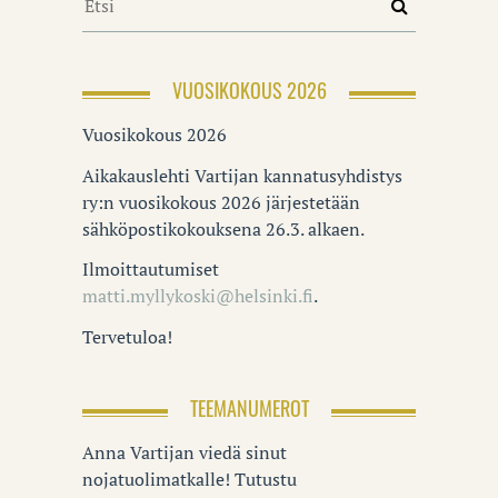
VUOSIKOKOUS 2026
Vuosikokous 2026
Aikakauslehti Vartijan kannatusyhdistys
ry:n vuosikokous 2026 järjestetään
sähköpostikokouksena 26.3. alkaen.
Ilmoittautumiset
matti.myllykoski@helsinki.fi
.
Tervetuloa!
TEEMANUMEROT
Anna Vartijan viedä sinut
nojatuolimatkalle! Tutustu