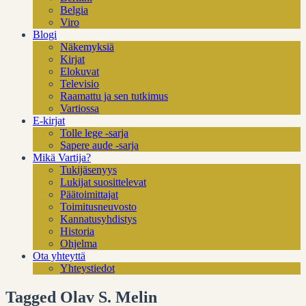
Belgia
Viro
Blogi
Näkemyksiä
Kirjat
Elokuvat
Televisio
Raamattu ja sen tutkimus
Vartiossa
E-kirjat
Tolle lege -sarja
Sapere aude -sarja
Mikä Vartija?
Tukijäsenyys
Lukijat suosittelevat
Päätoimittajat
Toimitusneuvosto
Kannatusyhdistys
Historia
Ohjelma
Ota yhteyttä
Yhteystiedot
Tagged Olav S. Melin