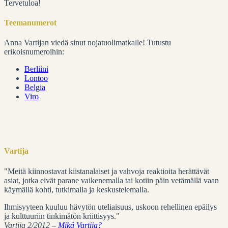
Tervetuloa!
Teemanumerot
Anna Vartijan viedä sinut nojatuolimatkalle! Tutustu
erikoisnumeroihin:
Berliini
Lontoo
Belgia
Viro
Vartija
"Meitä kiinnostavat kiistanalaiset ja vahvoja reaktioita herättävät
asiat, jotka eivät parane vaikenemalla tai kotiin päin vetämällä vaan
käymällä kohti, tutkimalla ja keskustelemalla.
Ihmisyyteen kuuluu hävytön uteliaisuus, uskoon rehellinen epäilys
ja kulttuuriin tinkimätön kriittisyys."
Vartija 2/2012 –
Mikä Vartija?