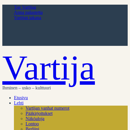
Tue Vartijaa
Anna palautetta
Vartijan takana
Vartija
Ihminen – usko – kulttuuri
Etusivu
Lehti
Vartijan vanhat numerot
Pääkirjoitukset
Näköaloja
Lontoo
Berliini