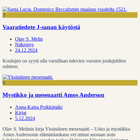
3
Vaaratiedote J-sanan käytöstä
Olav S. Melin
Näkemys
24.12.2024
Koulujen on syytä olla varuillaan tulevien vuosien joulujuhlien
suhteen.
0
Mystikko ja mesenaatti Amos Anderson
Anna-Kaisa Poikkimäki
Kirjat
5.12.2024
Olav S. Melinin kirja Yksinäinen mesenaatti – Usko ja mystiikka
Amos Andersonin elämänlankana vei minut suoraan noin