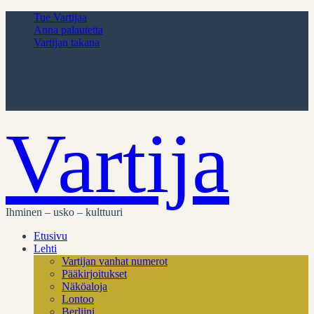
Tue Vartijaa
Anna palautetta
Vartijan takana
Vartija
Ihminen – usko – kulttuuri
Etusivu
Lehti
Vartijan vanhat numerot
Pääkirjoitukset
Näköaloja
Lontoo
Berliini