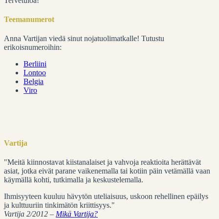
Tervetuloa!
Teemanumerot
Anna Vartijan viedä sinut nojatuolimatkalle! Tutustu
erikoisnumeroihin:
Berliini
Lontoo
Belgia
Viro
Vartija
"Meitä kiinnostavat kiistanalaiset ja vahvoja reaktioita herättävät
asiat, jotka eivät parane vaikenemalla tai kotiin päin vetämällä vaan
käymällä kohti, tutkimalla ja keskustelemalla.
Ihmisyyteen kuuluu hävytön uteliaisuus, uskoon rehellinen epäilys
ja kulttuuriin tinkimätön kriittisyys."
Vartija 2/2012 –
Mikä Vartija?