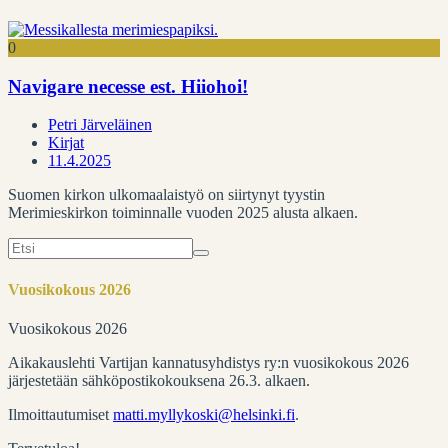
0
Navigare necesse est. Hiiohoi!
Petri Järveläinen
Kirjat
11.4.2025
Suomen kirkon ulkomaalaistyö on siirtynyt tyystin
Merimieskirkon toiminnalle vuoden 2025 alusta alkaen.
Search
for:
Vuosikokous 2026
Vuosikokous 2026
Aikakauslehti Vartijan kannatusyhdistys ry:n vuosikokous 2026
järjestetään sähköpostikokouksena 26.3. alkaen.
Ilmoittautumiset
matti.myllykoski@helsinki.fi
.