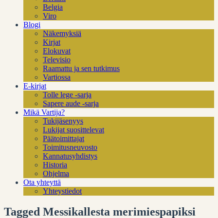
Belgia
Viro
Blogi
Näkemyksiä
Kirjat
Elokuvat
Televisio
Raamattu ja sen tutkimus
Vartiossa
E-kirjat
Tolle lege -sarja
Sapere aude -sarja
Mikä Vartija?
Tukijäsenyys
Lukijat suosittelevat
Päätoimittajat
Toimitusneuvosto
Kannatusyhdistys
Historia
Ohjelma
Ota yhteyttä
Yhteystiedot
Tagged Messikallesta merimiespapiksi