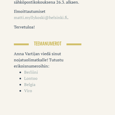
sähköpostikokouksena 26.3. alkaen.
Ilmoittautumiset
matti.myllykoski@helsinki.fi
.
Tervetuloa!
TEEMANUMEROT
Anna Vartijan viedä sinut
nojatuolimatkalle! Tutustu
erikoisnumeroihin:
Berliini
Lontoo
Belgia
Viro