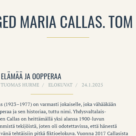
ED MARIA CALLAS. TOM
 ELÄMÄÄ JA OOPPERAA
TUOMAS HURME
ELOKUVAT
24.1.2025
as (1923–1977) on varmasti jokaiselle, joka vähääkään
eraa ja sen historiaa, tuttu nimi. Yhdysvaltalais-
nen Callas on heittämällä yksi alansa 1900-luvun
mistä tekijöistä, joten oli odotettavissa, että hänestä
vänä tehtäisiin pitkä fiktioelokuva. Vuonna 2017 Callasista