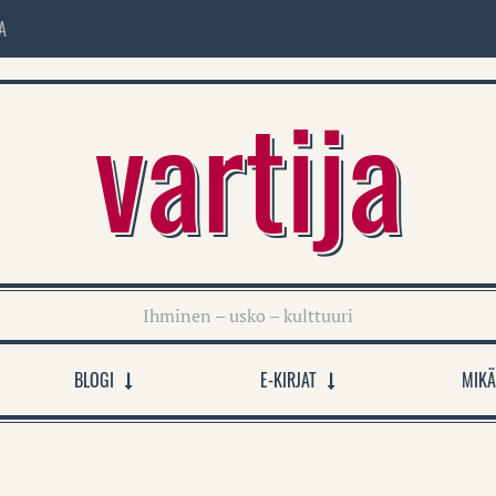
A
vartija
Ihminen – usko – kulttuuri
BLOGI
E-KIRJAT
MIKÄ