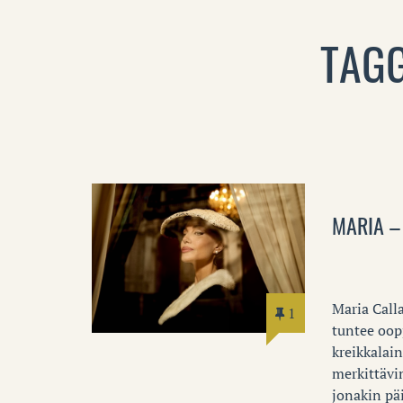
TAGG
MARIA –
Maria Call
1
tuntee oopp
kreikkalai
merkittävim
jonakin päi