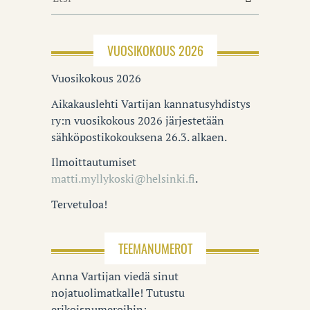
VUOSIKOKOUS 2026
Vuosikokous 2026
Aikakauslehti Vartijan kannatusyhdistys
ry:n vuosikokous 2026 järjestetään
sähköpostikokouksena 26.3. alkaen.
Ilmoittautumiset
matti.myllykoski@helsinki.fi
.
Tervetuloa!
TEEMANUMEROT
Anna Vartijan viedä sinut
nojatuolimatkalle! Tutustu
erikoisnumeroihin: