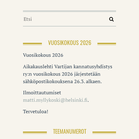
VUOSIKOKOUS 2026
Vuosikokous 2026
Aikakauslehti Vartijan kannatusyhdistys
ry:n vuosikokous 2026 järjestetään
sähköpostikokouksena 26.3. alkaen.
Ilmoittautumiset
matti.myllykoski@helsinki.fi
.
Tervetuloa!
TEEMANUMEROT