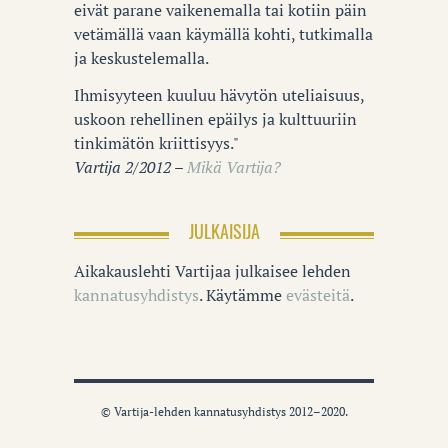
eivät parane vaikenemalla tai kotiin päin
vetämällä vaan käymällä kohti, tutkimalla
ja keskustelemalla.
Ihmisyyteen kuuluu hävytön uteliaisuus,
uskoon rehellinen epäilys ja kulttuuriin
tinkimätön kriittisyys."
Vartija 2/2012 –
Mikä Vartija?
JULKAISIJA
Aikakauslehti Vartijaa julkaisee lehden
kannatusyhdistys
. Käytämme
evästeitä
.
© Vartija-lehden kannatusyhdistys 2012–2020.