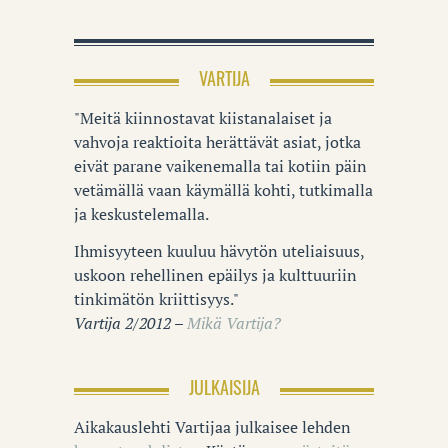
VARTIJA
"Meitä kiinnostavat kiistanalaiset ja
vahvoja reaktioita herättävät asiat, jotka
eivät parane vaikenemalla tai kotiin päin
vetämällä vaan käymällä kohti, tutkimalla
ja keskustelemalla.
Ihmisyyteen kuuluu hävytön uteliaisuus,
uskoon rehellinen epäilys ja kulttuuriin
tinkimätön kriittisyys."
Vartija 2/2012 –
Mikä Vartija?
JULKAISIJA
Aikakauslehti Vartijaa julkaisee lehden