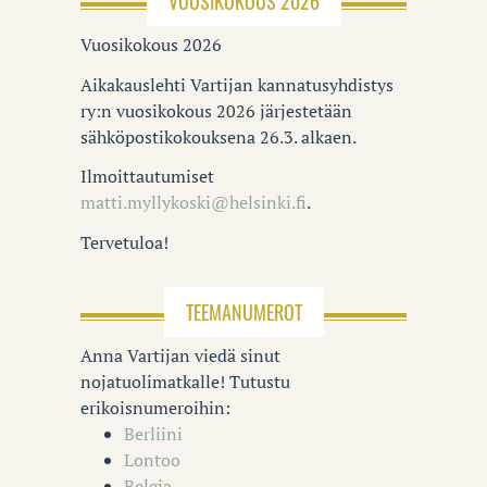
VUOSIKOKOUS 2026
Vuosikokous 2026
Aikakauslehti Vartijan kannatusyhdistys
ry:n vuosikokous 2026 järjestetään
sähköpostikokouksena 26.3. alkaen.
Ilmoittautumiset
matti.myllykoski@helsinki.fi
.
Tervetuloa!
TEEMANUMEROT
Anna Vartijan viedä sinut
nojatuolimatkalle! Tutustu
erikoisnumeroihin:
Berliini
Lontoo
Belgia