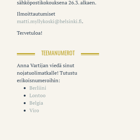
sähköpostikokouksena 26.3. alkaen.
Ilmoittautumiset
matti.myllykoski@helsinki.fi
.
Tervetuloa!
TEEMANUMEROT
Anna Vartijan viedä sinut
nojatuolimatkalle! Tutustu
erikoisnumeroihin:
Berliini
Lontoo
Belgia
Viro