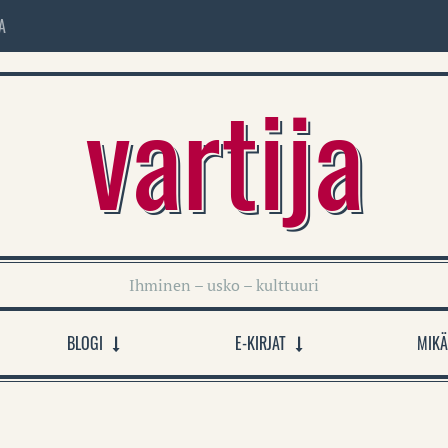
A
vartija
Ihminen – usko – kulttuuri
BLOGI
E-KIRJAT
MIKÄ