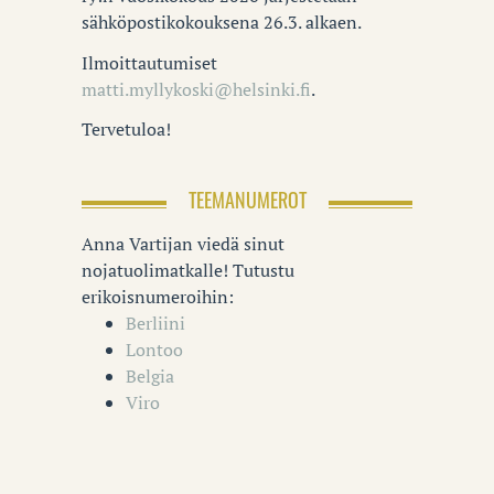
sähköpostikokouksena 26.3. alkaen.
Ilmoittautumiset
matti.myllykoski@helsinki.fi
.
Tervetuloa!
TEEMANUMEROT
Anna Vartijan viedä sinut
nojatuolimatkalle! Tutustu
erikoisnumeroihin:
Berliini
Lontoo
Belgia
Viro