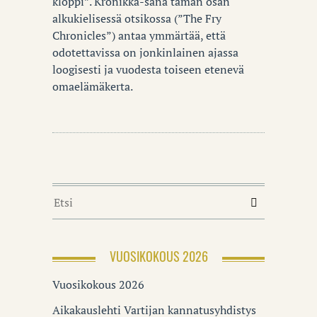
kloppi”. Kronikka-sana tämän osan
alkukielisessä otsikossa (”The Fry
Chronicles”) antaa ymmärtää, että
odotettavissa on jonkinlainen ajassa
loogisesti ja vuodesta toiseen etenevä
omaelämäkerta.
VUOSIKOKOUS 2026
Vuosikokous 2026
Aikakauslehti Vartijan kannatusyhdistys