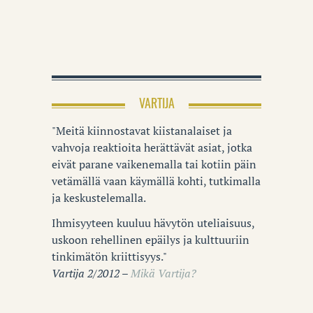
VARTIJA
"Meitä kiinnostavat kiistanalaiset ja
vahvoja reaktioita herättävät asiat, jotka
eivät parane vaikenemalla tai kotiin päin
vetämällä vaan käymällä kohti, tutkimalla
ja keskustelemalla.
Ihmisyyteen kuuluu hävytön uteliaisuus,
uskoon rehellinen epäilys ja kulttuuriin
tinkimätön kriittisyys."
Vartija 2/2012 –
Mikä Vartija?