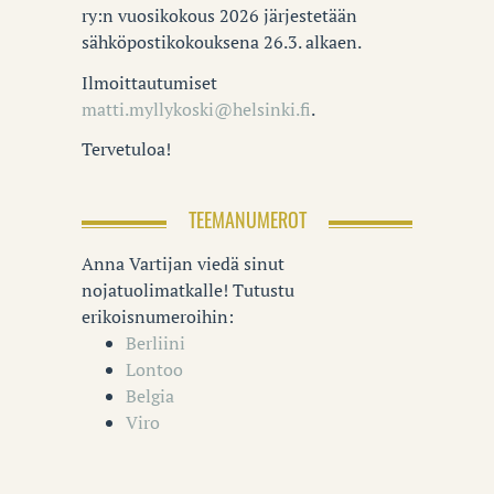
ry:n vuosikokous 2026 järjestetään
sähköpostikokouksena 26.3. alkaen.
Ilmoittautumiset
matti.myllykoski@helsinki.fi
.
Tervetuloa!
TEEMANUMEROT
Anna Vartijan viedä sinut
nojatuolimatkalle! Tutustu
erikoisnumeroihin:
Berliini
Lontoo
Belgia
Viro