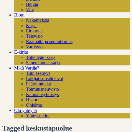
Belgia
Viro
Blogi
Näkemyksiä
Kirjat
Elokuvat
Televisio
Raamattu ja sen tutkimus
Vartiossa
E-kirjat
Tolle lege -sarja
Sapere aude -sarja
Mikä Vartija?
Tukijäsenyys
Lukijat suosittelevat
Päätoimittajat
Toimitusneuvosto
Kannatusyhdistys
Historia
Ohjelma
Ota yhteyttä
Yhteystiedot
Tagged keskustapuolue