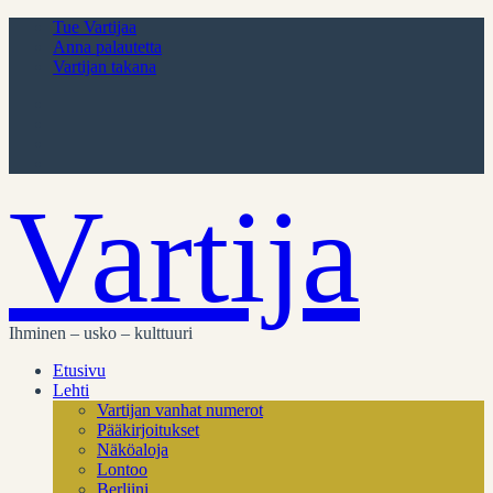
Tue Vartijaa
Anna palautetta
Vartijan takana
Vartija
Ihminen – usko – kulttuuri
Etusivu
Lehti
Vartijan vanhat numerot
Pääkirjoitukset
Näköaloja
Lontoo
Berliini