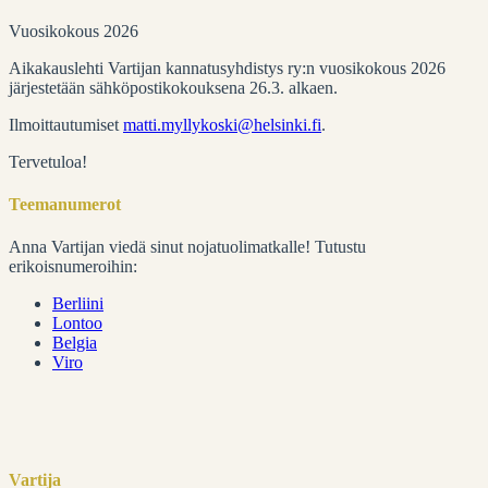
Vuosikokous 2026
Aikakauslehti Vartijan kannatusyhdistys ry:n vuosikokous 2026
järjestetään sähköpostikokouksena 26.3. alkaen.
Ilmoittautumiset
matti.myllykoski@helsinki.fi
.
Tervetuloa!
Teemanumerot
Anna Vartijan viedä sinut nojatuolimatkalle! Tutustu
erikoisnumeroihin:
Berliini
Lontoo
Belgia
Viro
Vartija