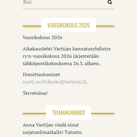
VUOSIKOKOUS 2026
Vuosikokous 2026
Aikakauslehti Vartijan kannatusyhdistys
ry:n vuosikokous 2026 järjestetään
sähköpostikokouksena 26.3. alkaen.
Ilmoittautumiset
matti.myllykoski@helsinki.fi
.
Tervetuloa!
TEEMANUMEROT
Anna Vartijan viedä sinut
nojatuolimatkalle! Tutustu