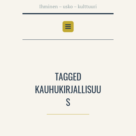
Ihminen – usko – kulttuuri
TAGGED
KAUHUKIRJALLISUU
S