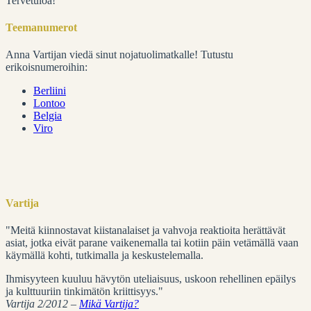
Tervetuloa!
Teemanumerot
Anna Vartijan viedä sinut nojatuolimatkalle! Tutustu
erikoisnumeroihin:
Berliini
Lontoo
Belgia
Viro
Vartija
"Meitä kiinnostavat kiistanalaiset ja vahvoja reaktioita herättävät
asiat, jotka eivät parane vaikenemalla tai kotiin päin vetämällä vaan
käymällä kohti, tutkimalla ja keskustelemalla.
Ihmisyyteen kuuluu hävytön uteliaisuus, uskoon rehellinen epäilys
ja kulttuuriin tinkimätön kriittisyys."
Vartija 2/2012 –
Mikä Vartija?