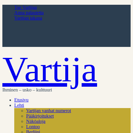
Tue Vartijaa
Anna palautetta
Vartijan takana
Vartija
Ihminen – usko – kulttuuri
Etusivu
Lehti
Vartijan vanhat numerot
Pääkirjoitukset
Näköaloja
Lontoo
Berliini