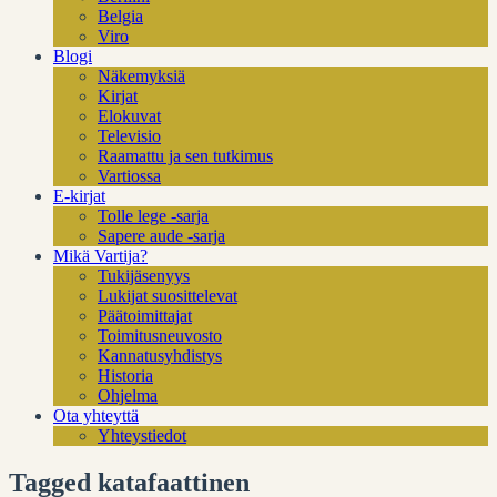
Belgia
Viro
Blogi
Näkemyksiä
Kirjat
Elokuvat
Televisio
Raamattu ja sen tutkimus
Vartiossa
E-kirjat
Tolle lege -sarja
Sapere aude -sarja
Mikä Vartija?
Tukijäsenyys
Lukijat suosittelevat
Päätoimittajat
Toimitusneuvosto
Kannatusyhdistys
Historia
Ohjelma
Ota yhteyttä
Yhteystiedot
Tagged katafaattinen