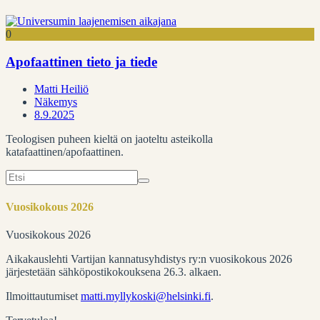
0
Apofaattinen tieto ja tiede
Matti Heiliö
Näkemys
8.9.2025
Teologisen puheen kieltä on jaoteltu asteikolla
katafaattinen/apofaattinen.
Search
for:
Vuosikokous 2026
Vuosikokous 2026
Aikakauslehti Vartijan kannatusyhdistys ry:n vuosikokous 2026
järjestetään sähköpostikokouksena 26.3. alkaen.
Ilmoittautumiset
matti.myllykoski@helsinki.fi
.