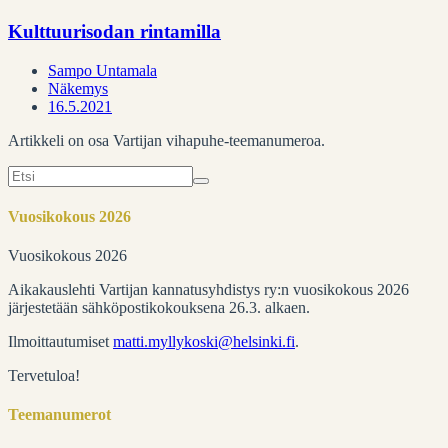
Kulttuurisodan rintamilla
Sampo Untamala
Näkemys
16.5.2021
Artikkeli on osa Vartijan vihapuhe-teemanumeroa.
Search
for:
Vuosikokous 2026
Vuosikokous 2026
Aikakauslehti Vartijan kannatusyhdistys ry:n vuosikokous 2026
järjestetään sähköpostikokouksena 26.3. alkaen.
Ilmoittautumiset
matti.myllykoski@helsinki.fi
.
Tervetuloa!
Teemanumerot