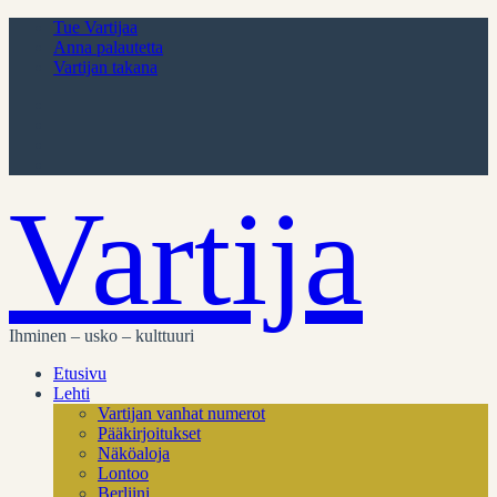
Tue Vartijaa
Anna palautetta
Vartijan takana
Vartija
Ihminen – usko – kulttuuri
Etusivu
Lehti
Vartijan vanhat numerot
Pääkirjoitukset
Näköaloja
Lontoo
Berliini