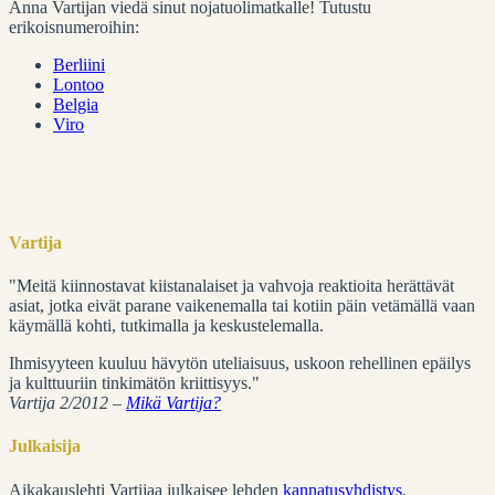
Anna Vartijan viedä sinut nojatuolimatkalle! Tutustu
erikoisnumeroihin:
Berliini
Lontoo
Belgia
Viro
Vartija
"Meitä kiinnostavat kiistanalaiset ja vahvoja reaktioita herättävät
asiat, jotka eivät parane vaikenemalla tai kotiin päin vetämällä vaan
käymällä kohti, tutkimalla ja keskustelemalla.
Ihmisyyteen kuuluu hävytön uteliaisuus, uskoon rehellinen epäilys
ja kulttuuriin tinkimätön kriittisyys."
Vartija 2/2012 –
Mikä Vartija?
Julkaisija
Aikakauslehti Vartijaa julkaisee lehden
kannatusyhdistys
.