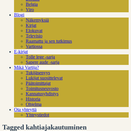
Belgia
Viro
Blogi
Näkemyksiä
Kirjat
Elokuvat
Televisio
Raamattu ja sen tutkimus
Vartiossa
E-kirjat
Tolle lege -sarja
Sapere aude -sarja
Mikä Vartija?
Tukijäsenyys
Lukijat suosittelevat
Päätoimittajat
Toimitusneuvosto
Kannatusyhdistys
Historia
Ohjelma
Ota yhteyttä
Yhteystiedot
Tagged kahtiajakautuminen