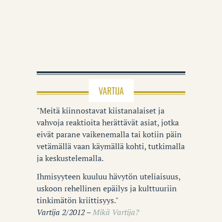
VARTIJA
"Meitä kiinnostavat kiistanalaiset ja
vahvoja reaktioita herättävät asiat, jotka
eivät parane vaikenemalla tai kotiin päin
vetämällä vaan käymällä kohti, tutkimalla
ja keskustelemalla.
Ihmisyyteen kuuluu hävytön uteliaisuus,
uskoon rehellinen epäilys ja kulttuuriin
tinkimätön kriittisyys."
Vartija 2/2012 –
Mikä Vartija?