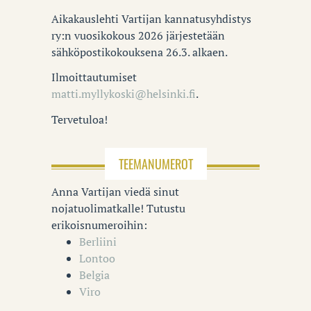
Aikakauslehti Vartijan kannatusyhdistys
ry:n vuosikokous 2026 järjestetään
sähköpostikokouksena 26.3. alkaen.
Ilmoittautumiset
matti.myllykoski@helsinki.fi
.
Tervetuloa!
TEEMANUMEROT
Anna Vartijan viedä sinut
nojatuolimatkalle! Tutustu
erikoisnumeroihin:
Berliini
Lontoo
Belgia
Viro