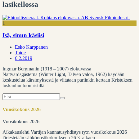
lasikellossa
1
Isä, sinun käsiisi
Esko Karppanen
Taide
6.2.2019
Ingmar Bergmanin (1918 – 2007) elokuvassa
Nattvardsgästerna (Winter Light, Talven valoa, 1962) käydään
keskustelua kärsimyksestä ja viitataan pariinkin kertaan Kristuksen
tuskanhuutoon ristillä.
Search
for:
Vuosikokous 2026
Vuosikokous 2026
Aikakauslehti Vartijan kannatusyhdistys ry:n vuosikokous 2026
järjestetään sähköpostikokouksena 26.3. alkaen.