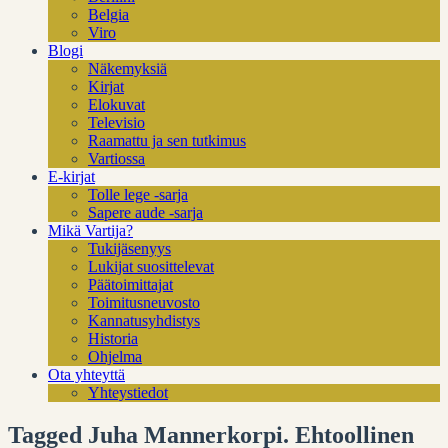
Belgia
Viro
Blogi
Näkemyksiä
Kirjat
Elokuvat
Televisio
Raamattu ja sen tutkimus
Vartiossa
E-kirjat
Tolle lege -sarja
Sapere aude -sarja
Mikä Vartija?
Tukijäsenyys
Lukijat suosittelevat
Päätoimittajat
Toimitusneuvosto
Kannatusyhdistys
Historia
Ohjelma
Ota yhteyttä
Yhteystiedot
Tagged Juha Mannerkorpi. Ehtoollinen