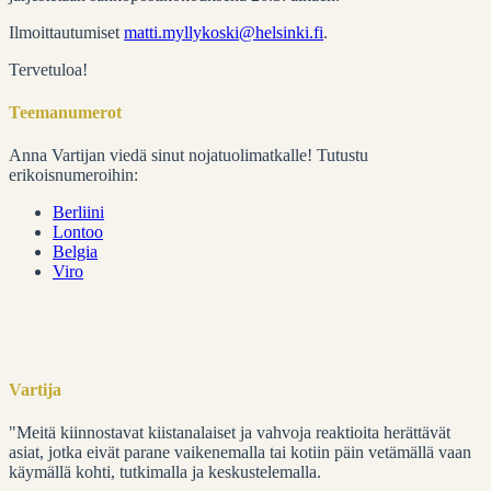
Ilmoittautumiset
matti.myllykoski@helsinki.fi
.
Tervetuloa!
Teemanumerot
Anna Vartijan viedä sinut nojatuolimatkalle! Tutustu
erikoisnumeroihin:
Berliini
Lontoo
Belgia
Viro
Vartija
"Meitä kiinnostavat kiistanalaiset ja vahvoja reaktioita herättävät
asiat, jotka eivät parane vaikenemalla tai kotiin päin vetämällä vaan
käymällä kohti, tutkimalla ja keskustelemalla.