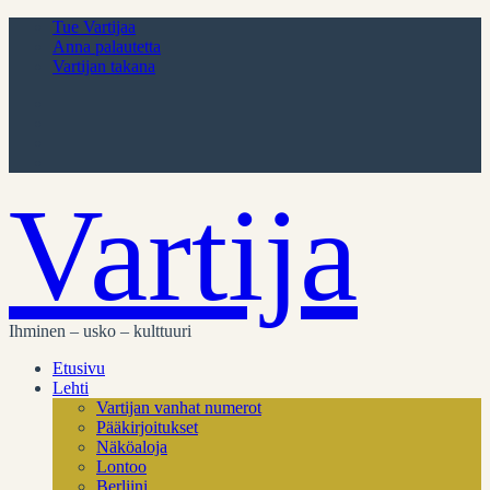
Tue Vartijaa
Anna palautetta
Vartijan takana
Vartija
Ihminen – usko – kulttuuri
Etusivu
Lehti
Vartijan vanhat numerot
Pääkirjoitukset
Näköaloja
Lontoo
Berliini