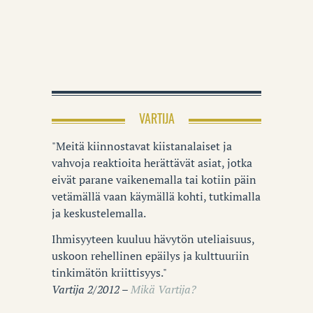
VARTIJA
"Meitä kiinnostavat kiistanalaiset ja
vahvoja reaktioita herättävät asiat, jotka
eivät parane vaikenemalla tai kotiin päin
vetämällä vaan käymällä kohti, tutkimalla
ja keskustelemalla.
Ihmisyyteen kuuluu hävytön uteliaisuus,
uskoon rehellinen epäilys ja kulttuuriin
tinkimätön kriittisyys."
Vartija 2/2012 –
Mikä Vartija?