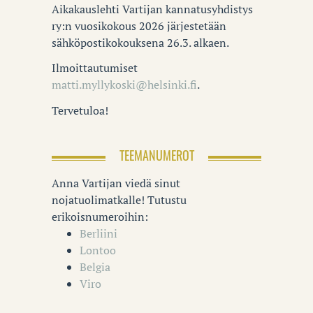
Aikakauslehti Vartijan kannatusyhdistys
ry:n vuosikokous 2026 järjestetään
sähköpostikokouksena 26.3. alkaen.
Ilmoittautumiset
matti.myllykoski@helsinki.fi
.
Tervetuloa!
TEEMANUMEROT
Anna Vartijan viedä sinut
nojatuolimatkalle! Tutustu
erikoisnumeroihin:
Berliini
Lontoo
Belgia
Viro