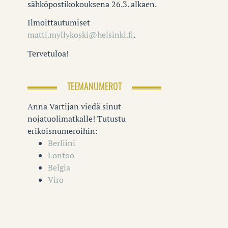
sähköpostikokouksena 26.3. alkaen.
Ilmoittautumiset
matti.myllykoski@helsinki.fi
.
Tervetuloa!
TEEMANUMEROT
Anna Vartijan viedä sinut
nojatuolimatkalle! Tutustu
erikoisnumeroihin:
Berliini
Lontoo
Belgia
Viro