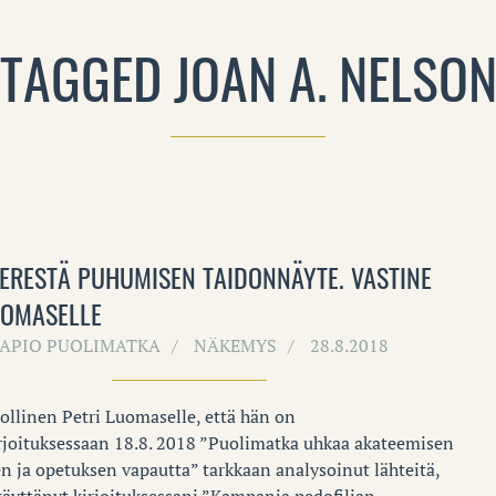
TAGGED JOAN A. NELSO
IERESTÄ PUHUMISEN TAIDONNÄYTE. VASTINE
UOMASELLE
APIO PUOLIMATKA
NÄKEMYS
28.8.2018
llinen Petri Luomaselle, että hän on
irjoituksessaan 18.8. 2018 ”Puolimatka uhkaa akateemisen
n ja opetuksen vapautta” tarkkaan analysoinut lähteitä,