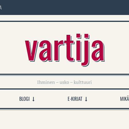
A
vartija
Ihminen – usko – kulttuuri
BLOGI
E-KIRJAT
MIKÄ