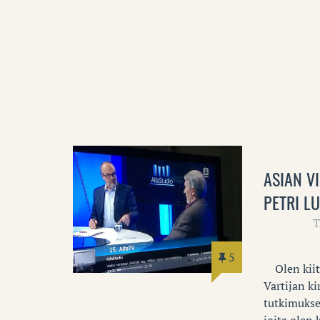
ASIAN V
PETRI L
T
5
Olen kiito
Vartijan k
tutkimukse