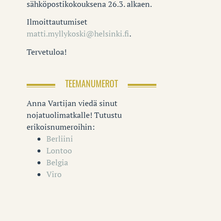
sähköpostikokouksena 26.3. alkaen.
Ilmoittautumiset
matti.myllykoski@helsinki.fi
.
Tervetuloa!
TEEMANUMEROT
Anna Vartijan viedä sinut
nojatuolimatkalle! Tutustu
erikoisnumeroihin:
Berliini
Lontoo
Belgia
Viro