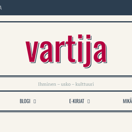
A
vartija
Ihminen – usko – kulttuuri
BLOGI
E-KIRJAT
MIKÄ