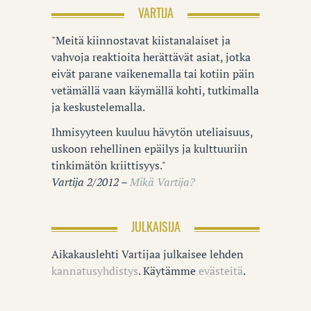
VARTIJA
"Meitä kiinnostavat kiistanalaiset ja
vahvoja reaktioita herättävät asiat, jotka
eivät parane vaikenemalla tai kotiin päin
vetämällä vaan käymällä kohti, tutkimalla
ja keskustelemalla.
Ihmisyyteen kuuluu hävytön uteliaisuus,
uskoon rehellinen epäilys ja kulttuuriin
tinkimätön kriittisyys."
Vartija 2/2012 –
Mikä Vartija?
JULKAISIJA
Aikakauslehti Vartijaa julkaisee lehden
kannatusyhdistys
. Käytämme
evästeitä
.