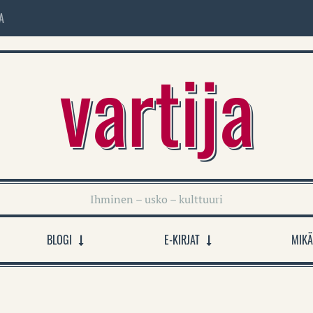
A
vartija
Ihminen – usko – kulttuuri
BLOGI
E-KIRJAT
MIKÄ