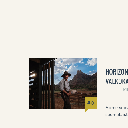
HORIZON
VALKOK
M
0
Viime vuos
suomalaist