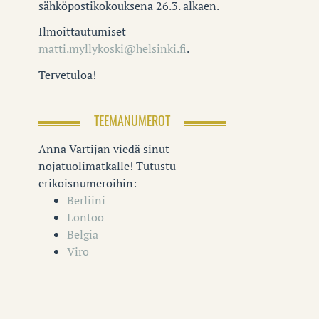
sähköpostikokouksena 26.3. alkaen.
Ilmoittautumiset
matti.myllykoski@helsinki.fi
.
Tervetuloa!
TEEMANUMEROT
Anna Vartijan viedä sinut
nojatuolimatkalle! Tutustu
erikoisnumeroihin:
Berliini
Lontoo
Belgia
Viro