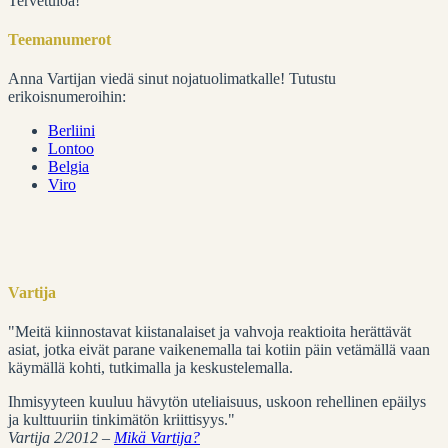
Tervetuloa!
Teemanumerot
Anna Vartijan viedä sinut nojatuolimatkalle! Tutustu
erikoisnumeroihin:
Berliini
Lontoo
Belgia
Viro
Vartija
"Meitä kiinnostavat kiistanalaiset ja vahvoja reaktioita herättävät
asiat, jotka eivät parane vaikenemalla tai kotiin päin vetämällä vaan
käymällä kohti, tutkimalla ja keskustelemalla.
Ihmisyyteen kuuluu hävytön uteliaisuus, uskoon rehellinen epäilys
ja kulttuuriin tinkimätön kriittisyys."
Vartija 2/2012 –
Mikä Vartija?