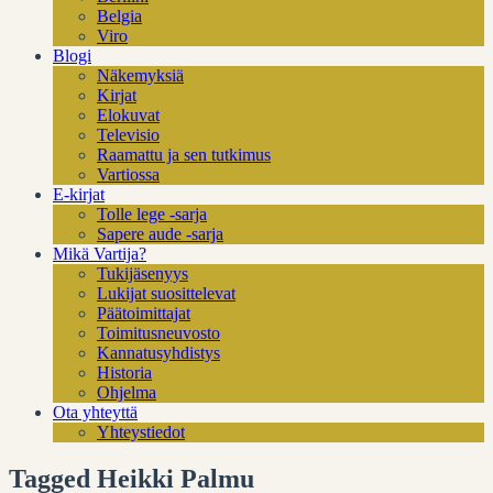
Belgia
Viro
Blogi
Näkemyksiä
Kirjat
Elokuvat
Televisio
Raamattu ja sen tutkimus
Vartiossa
E-kirjat
Tolle lege -sarja
Sapere aude -sarja
Mikä Vartija?
Tukijäsenyys
Lukijat suosittelevat
Päätoimittajat
Toimitusneuvosto
Kannatusyhdistys
Historia
Ohjelma
Ota yhteyttä
Yhteystiedot
Tagged Heikki Palmu