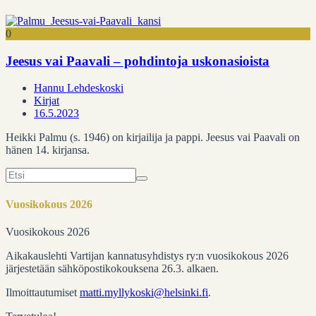
0
Jeesus vai Paavali – pohdintoja uskonasioista
Hannu Lehdeskoski
Kirjat
16.5.2023
Heikki Palmu (s. 1946) on kirjailija ja pappi. Jeesus vai Paavali on
hänen 14. kirjansa.
Search
for:
Vuosikokous 2026
Vuosikokous 2026
Aikakauslehti Vartijan kannatusyhdistys ry:n vuosikokous 2026
järjestetään sähköpostikokouksena 26.3. alkaen.
Ilmoittautumiset
matti.myllykoski@helsinki.fi
.