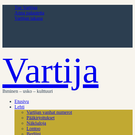
Tue Vartijaa
Anna palautetta
Vartijan takana
Vartija
Ihminen – usko – kulttuuri
Etusivu
Lehti
Vartijan vanhat numerot
Pääkirjoitukset
Näköaloja
Lontoo
Berliini