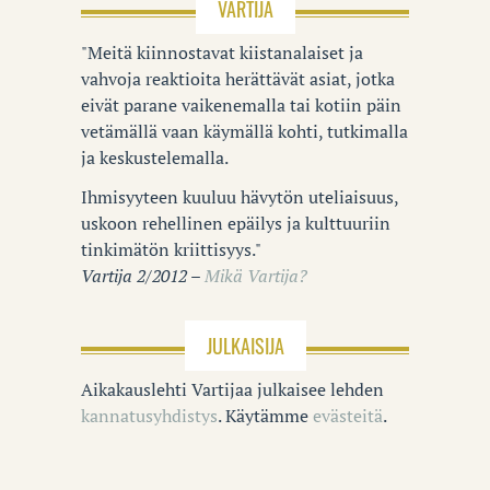
VARTIJA
"Meitä kiinnostavat kiistanalaiset ja
vahvoja reaktioita herättävät asiat, jotka
eivät parane vaikenemalla tai kotiin päin
vetämällä vaan käymällä kohti, tutkimalla
ja keskustelemalla.
Ihmisyyteen kuuluu hävytön uteliaisuus,
uskoon rehellinen epäilys ja kulttuuriin
tinkimätön kriittisyys."
Vartija 2/2012 –
Mikä Vartija?
JULKAISIJA
Aikakauslehti Vartijaa julkaisee lehden
kannatusyhdistys
. Käytämme
evästeitä
.