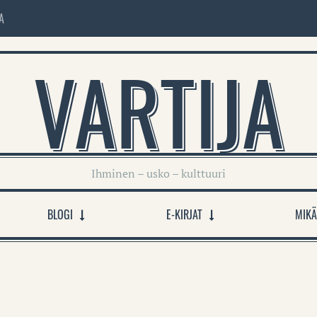
A
VARTIJA
Ihminen – usko – kulttuuri
BLOGI
E-KIRJAT
MIKÄ