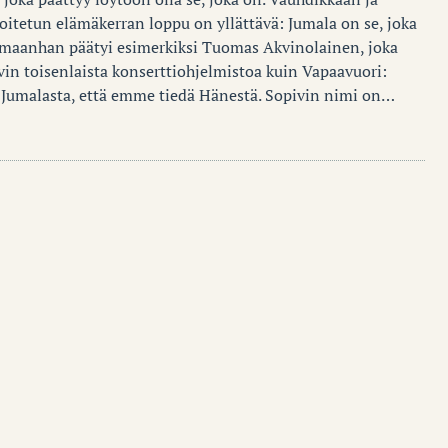
soitetun elämäkerran loppu on yllättävä: Jumala on se, joka
maanhan päätyi esimerkiksi Tuomas Akvinolainen, joka
vin toisenlaista konserttiohjelmistoa kuin Vapaavuori:
umalasta, että emme tiedä Hänestä. Sopivin nimi on…