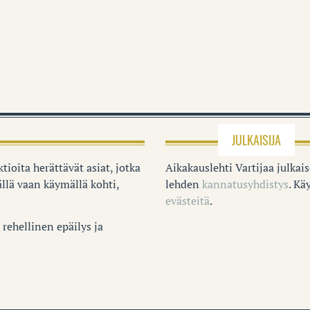
JULKAISIJA
tioita herättävät asiat, jotka
Aikakauslehti Vartijaa julkai
llä vaan käymällä kohti,
lehden
kannatusyhdistys
. K
evästeitä
.
rehellinen epäilys ja