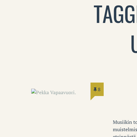
TAGG
8
Musiikin to
muistelmis
etsinnästä,