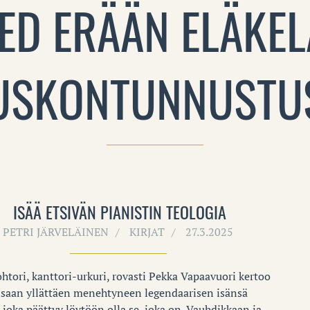
ED ERÄÄN ELÄKEL
USKONTUNNUSTU
ISÄÄ ETSIVÄN PIANISTIN TEOLOGIA
PETRI JÄRVELÄINEN
KIRJAT
27.3.2025
htori, kanttori-urkuri, rovasti Pekka Vapaavuori kertoo
saan yllättäen menehtyneen legendaarisen isänsä
 joka päättyy löytöön olla se, joka on. Vauhdikkaan ja