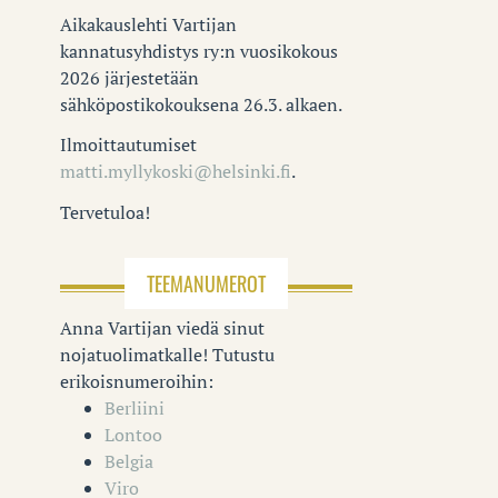
Aikakauslehti Vartijan
kannatusyhdistys ry:n vuosikokous
2026 järjestetään
sähköpostikokouksena 26.3. alkaen.
Ilmoittautumiset
matti.myllykoski@helsinki.fi
.
Tervetuloa!
TEEMANUMEROT
Anna Vartijan viedä sinut
nojatuolimatkalle! Tutustu
erikoisnumeroihin:
Berliini
Lontoo
Belgia
Viro