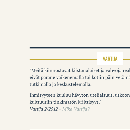
VARTIJA
"Meitä kiinnostavat kiistanalaiset ja vahvoja reak
eivät parane vaikenemalla tai kotiin päin vetämä
tutkimalla ja keskustelemalla.
Ihmisyyteen kuuluu hävytön uteliaisuus, uskoon 
kulttuuriin tinkimätön kriittisyys."
Vartija 2/2012 –
Mikä Vartija?