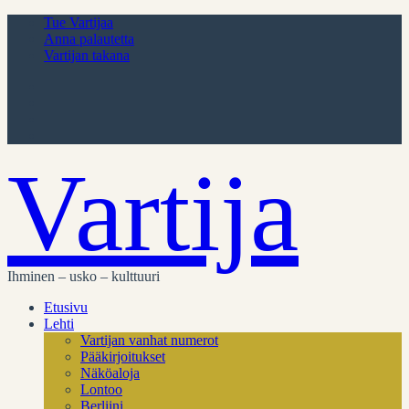
Tue Vartijaa
Anna palautetta
Vartijan takana
Vartija
Ihminen – usko – kulttuuri
Etusivu
Lehti
Vartijan vanhat numerot
Pääkirjoitukset
Näköaloja
Lontoo
Berliini