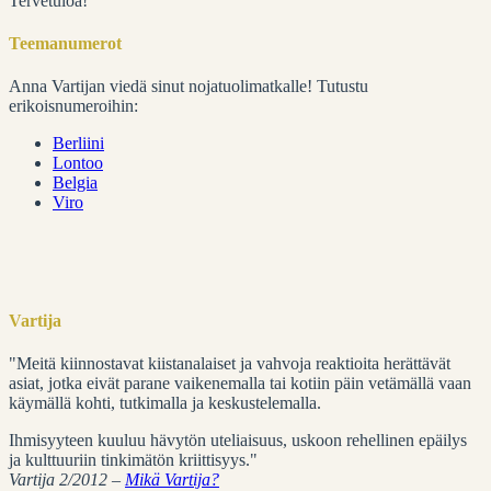
Tervetuloa!
Teemanumerot
Anna Vartijan viedä sinut nojatuolimatkalle! Tutustu
erikoisnumeroihin:
Berliini
Lontoo
Belgia
Viro
Vartija
"Meitä kiinnostavat kiistanalaiset ja vahvoja reaktioita herättävät
asiat, jotka eivät parane vaikenemalla tai kotiin päin vetämällä vaan
käymällä kohti, tutkimalla ja keskustelemalla.
Ihmisyyteen kuuluu hävytön uteliaisuus, uskoon rehellinen epäilys
ja kulttuuriin tinkimätön kriittisyys."
Vartija 2/2012 –
Mikä Vartija?