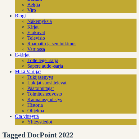
Belgia
Viro
Blogi
Näkemyksiä
Kirjat
Elokuvat
Televisio
Raamattu ja sen tutkimus
Vartiossa
E-kirjat
Tolle lege -sarja
Sapere aude -sarja
Mikä Vartija?
Tukijäsenyys
Lukijat suosittelevat
Päätoimittajat
Toimitusneuvosto
Kannatusyhdistys
Historia
Ohjelma
Ota yhteyttä
Yhteystiedot
Tagged DocPoint 2022