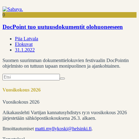
0
DocPoint tuo uutuusdokumentit olohuoneeseen
Piia Latvala
Elokuvat
31.1.2022
Suomen suurimman dokumenttielokuvien festivaalin DocPointin
ohjelmisto on tuttuun tapaan monipuolinen ja ajankohtainen.
Search
for:
Vuosikokous 2026
Vuosikokous 2026
Aikakauslehti Vartijan kannatusyhdistys ry:n vuosikokous 2026
järjestetään sähköpostikokouksena 26.3. alkaen.
Ilmoittautumiset
matti.myllykoski@helsinki.fi
.