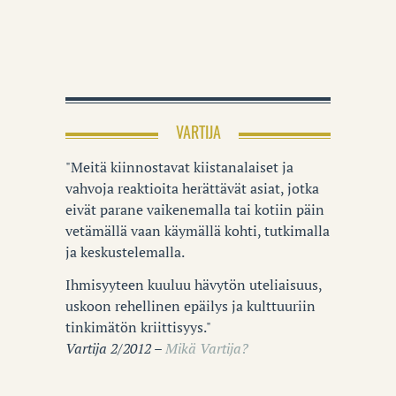
VARTIJA
"Meitä kiinnostavat kiistanalaiset ja
vahvoja reaktioita herättävät asiat, jotka
eivät parane vaikenemalla tai kotiin päin
vetämällä vaan käymällä kohti, tutkimalla
ja keskustelemalla.
Ihmisyyteen kuuluu hävytön uteliaisuus,
uskoon rehellinen epäilys ja kulttuuriin
tinkimätön kriittisyys."
Vartija 2/2012 –
Mikä Vartija?