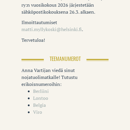
ry:n vuosikokous 2026 järjestetään
sähköpostikokouksena 26.3. alkaen.
Ilmoittautumiset
matti.myllykoski@helsinki.fi
.
Tervetuloa!
TEEMANUMEROT
Anna Vartijan viedä sinut
nojatuolimatkalle! Tutustu
erikoisnumeroihin:
Berliini
Lontoo
Belgia
Viro