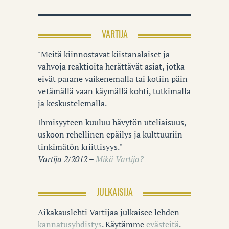
VARTIJA
"Meitä kiinnostavat kiistanalaiset ja
vahvoja reaktioita herättävät asiat, jotka
eivät parane vaikenemalla tai kotiin päin
vetämällä vaan käymällä kohti, tutkimalla
ja keskustelemalla.
Ihmisyyteen kuuluu hävytön uteliaisuus,
uskoon rehellinen epäilys ja kulttuuriin
tinkimätön kriittisyys."
Vartija 2/2012 –
Mikä Vartija?
JULKAISIJA
Aikakauslehti Vartijaa julkaisee lehden
kannatusyhdistys
. Käytämme
evästeitä
.