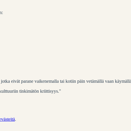
n:
t, jotka eivät parane vaikenemalla tai kotiin päin vetämällä vaan käymällä
lttuuriin tinkimätön kriittisyys."
evästeitä
.