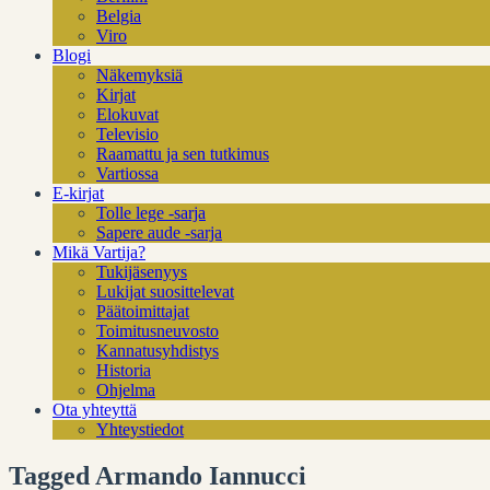
Belgia
Viro
Blogi
Näkemyksiä
Kirjat
Elokuvat
Televisio
Raamattu ja sen tutkimus
Vartiossa
E-kirjat
Tolle lege -sarja
Sapere aude -sarja
Mikä Vartija?
Tukijäsenyys
Lukijat suosittelevat
Päätoimittajat
Toimitusneuvosto
Kannatusyhdistys
Historia
Ohjelma
Ota yhteyttä
Yhteystiedot
Tagged Armando Iannucci