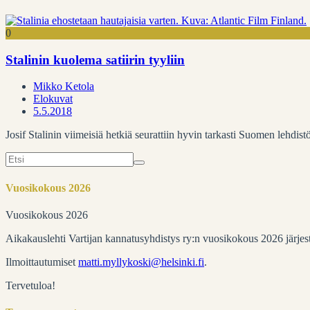
0
Stalinin kuolema satiirin tyyliin
Mikko Ketola
Elokuvat
5.5.2018
Josif Stalinin viimeisiä hetkiä seurattiin hyvin tarkasti Suomen lehd
Search
for:
Vuosikokous 2026
Vuosikokous 2026
Aikakauslehti Vartijan kannatusyhdistys ry:n vuosikokous 2026 järje
Ilmoittautumiset
matti.myllykoski@helsinki.fi
.
Tervetuloa!