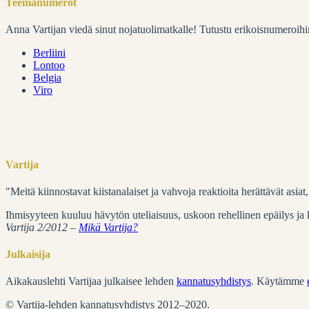
Teemanumerot
Anna Vartijan viedä sinut nojatuolimatkalle! Tutustu erikoisnumeroihi
Berliini
Lontoo
Belgia
Viro
Vartija
"Meitä kiinnostavat kiistanalaiset ja vahvoja reaktioita herättävät asia
Ihmisyyteen kuuluu hävytön uteliaisuus, uskoon rehellinen epäilys ja ku
Vartija 2/2012 –
Mikä Vartija?
Julkaisija
Aikakauslehti Vartijaa julkaisee lehden
kannatusyhdistys
. Käytämme
© Vartija-lehden kannatusyhdistys 2012–2020.