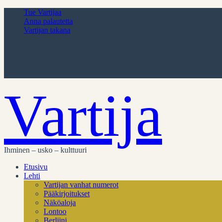
Tue Vartijaa
Anna palautetta
Vartijan takana
Vartija
Ihminen – usko – kulttuuri
Etusivu
Lehti
Vartijan vanhat numerot
Pääkirjoitukset
Näköaloja
Lontoo
Berliini