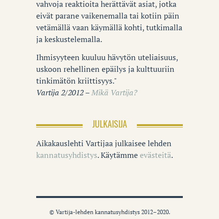
vahvoja reaktioita herättävät asiat, jotka
eivät parane vaikenemalla tai kotiin päin
vetämällä vaan käymällä kohti, tutkimalla
ja keskustelemalla.
Ihmisyyteen kuuluu hävytön uteliaisuus,
uskoon rehellinen epäilys ja kulttuuriin
tinkimätön kriittisyys."
Vartija 2/2012 –
Mikä Vartija?
JULKAISIJA
Aikakauslehti Vartijaa julkaisee lehden
kannatusyhdistys
. Käytämme
evästeitä
.
© Vartija-lehden kannatusyhdistys 2012–2020.