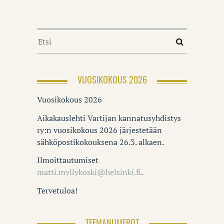
VUOSIKOKOUS 2026
Vuosikokous 2026
Aikakauslehti Vartijan kannatusyhdistys
ry:n vuosikokous 2026 järjestetään
sähköpostikokouksena 26.3. alkaen.
Ilmoittautumiset
matti.myllykoski@helsinki.fi
.
Tervetuloa!
TEEMANUMEROT