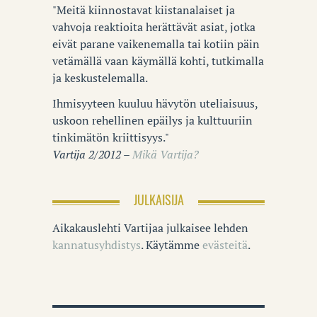
"Meitä kiinnostavat kiistanalaiset ja
vahvoja reaktioita herättävät asiat, jotka
eivät parane vaikenemalla tai kotiin päin
vetämällä vaan käymällä kohti, tutkimalla
ja keskustelemalla.
Ihmisyyteen kuuluu hävytön uteliaisuus,
uskoon rehellinen epäilys ja kulttuuriin
tinkimätön kriittisyys."
Vartija 2/2012 –
Mikä Vartija?
JULKAISIJA
Aikakauslehti Vartijaa julkaisee lehden
kannatusyhdistys
. Käytämme
evästeitä
.