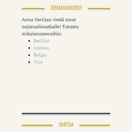
TEEMANUMEROT
Anna Vartijan viedä sinut
nojatuolimatkalle! Tutustu
erikoisnumeroihin:
Berliini
Lontoo
Belgia
Viro
VARTIJA