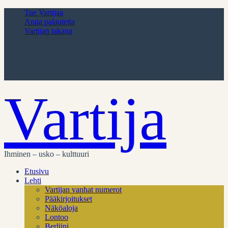
Tue Vartijaa
Anna palautetta
Vartijan takana
Vartija
Ihminen – usko – kulttuuri
Etusivu
Lehti
Vartijan vanhat numerot
Pääkirjoitukset
Näköaloja
Lontoo
Berliini