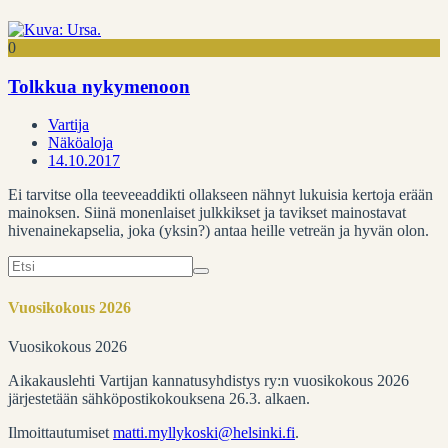
0
Tolkkua nykymenoon
Vartija
Näköaloja
14.10.2017
Ei tarvitse olla teeveeaddikti ollakseen nähnyt lukuisia kertoja erään
mainoksen. Siinä monenlaiset julkkikset ja tavikset mainostavat
hivenainekapselia, joka (yksin?) antaa heille vetreän ja hyvän olon.
Search
for:
Vuosikokous 2026
Vuosikokous 2026
Aikakauslehti Vartijan kannatusyhdistys ry:n vuosikokous 2026
järjestetään sähköpostikokouksena 26.3. alkaen.
Ilmoittautumiset
matti.myllykoski@helsinki.fi
.