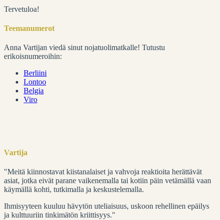
Tervetuloa!
Teemanumerot
Anna Vartijan viedä sinut nojatuolimatkalle! Tutustu
erikoisnumeroihin:
Berliini
Lontoo
Belgia
Viro
Vartija
"Meitä kiinnostavat kiistanalaiset ja vahvoja reaktioita herättävät
asiat, jotka eivät parane vaikenemalla tai kotiin päin vetämällä vaan
käymällä kohti, tutkimalla ja keskustelemalla.
Ihmisyyteen kuuluu hävytön uteliaisuus, uskoon rehellinen epäilys
ja kulttuuriin tinkimätön kriittisyys."