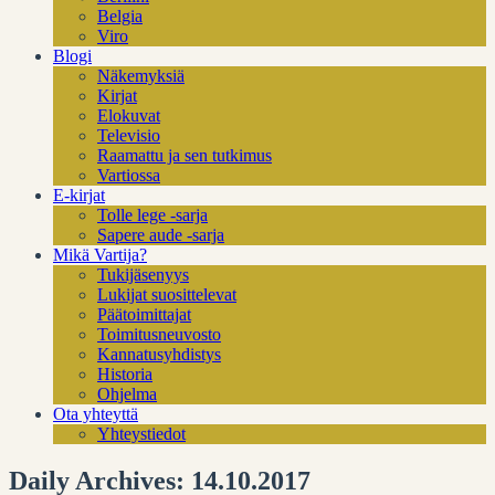
Belgia
Viro
Blogi
Näkemyksiä
Kirjat
Elokuvat
Televisio
Raamattu ja sen tutkimus
Vartiossa
E-kirjat
Tolle lege -sarja
Sapere aude -sarja
Mikä Vartija?
Tukijäsenyys
Lukijat suosittelevat
Päätoimittajat
Toimitusneuvosto
Kannatusyhdistys
Historia
Ohjelma
Ota yhteyttä
Yhteystiedot
Daily Archives: 14.10.2017