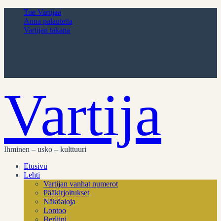
Tue Vartijaa
Anna palautetta
Vartijan takana
Vartija
Ihminen – usko – kulttuuri
Etusivu
Lehti
Vartijan vanhat numerot
Pääkirjoitukset
Näköaloja
Lontoo
Berliini