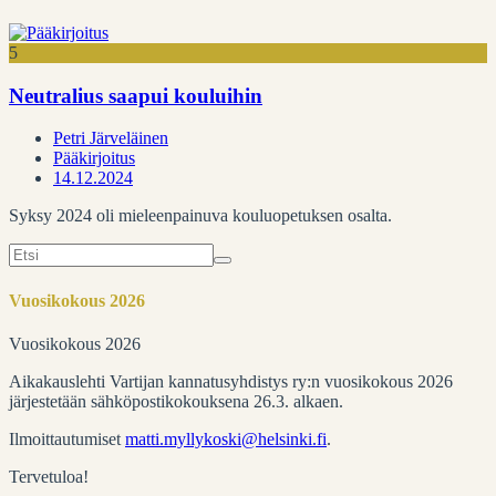
5
Neutralius saapui kouluihin
Petri Järveläinen
Pääkirjoitus
14.12.2024
Syksy 2024 oli mieleenpainuva kouluopetuksen osalta.
Search
for:
Vuosikokous 2026
Vuosikokous 2026
Aikakauslehti Vartijan kannatusyhdistys ry:n vuosikokous 2026
järjestetään sähköpostikokouksena 26.3. alkaen.
Ilmoittautumiset
matti.myllykoski@helsinki.fi
.
Tervetuloa!