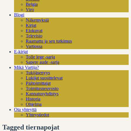
Belgia
Viro
Blogi
Näkemyksiä
Kirjat
Elokuvat
Televisio
Raamattu ja sen tutkimus
Vartiossa
E-kirjat
Tolle lege -sarja
Sapere aude -sarja
Mikä Vartija?
Tukijäsenyys
Lukijat suosittelevat
Päätoimittajat
Toimitusneuvosto
Kannatusyhdistys
Historia
Ohjelma
Ota yhteyttä
Yhteystiedot
Tagged tiernapojat