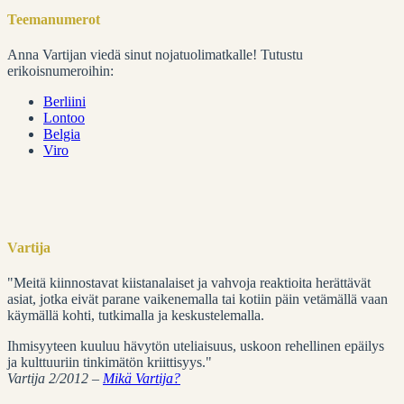
Teemanumerot
Anna Vartijan viedä sinut nojatuolimatkalle! Tutustu
erikoisnumeroihin:
Berliini
Lontoo
Belgia
Viro
Vartija
"Meitä kiinnostavat kiistanalaiset ja vahvoja reaktioita herättävät
asiat, jotka eivät parane vaikenemalla tai kotiin päin vetämällä vaan
käymällä kohti, tutkimalla ja keskustelemalla.
Ihmisyyteen kuuluu hävytön uteliaisuus, uskoon rehellinen epäilys
ja kulttuuriin tinkimätön kriittisyys."
Vartija 2/2012 –
Mikä Vartija?