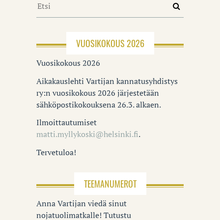
VUOSIKOKOUS 2026
Vuosikokous 2026
Aikakauslehti Vartijan kannatusyhdistys
ry:n vuosikokous 2026 järjestetään
sähköpostikokouksena 26.3. alkaen.
Ilmoittautumiset
matti.myllykoski@helsinki.fi
.
Tervetuloa!
TEEMANUMEROT
Anna Vartijan viedä sinut
nojatuolimatkalle! Tutustu