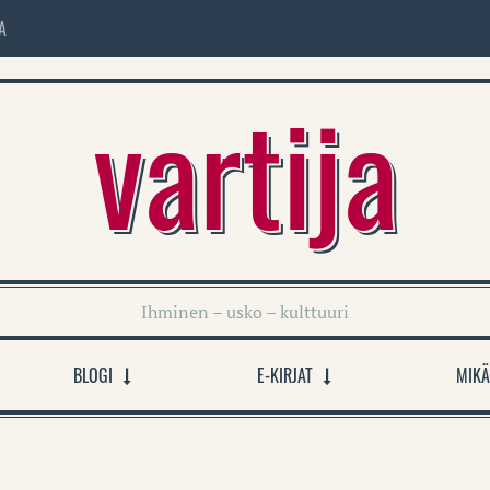
A
vartija
Ihminen – usko – kulttuuri
BLOGI
E-KIRJAT
MIKÄ