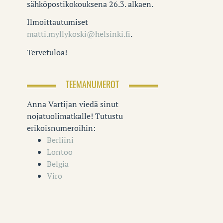
sähköpostikokouksena 26.3. alkaen.
Ilmoittautumiset
matti.myllykoski@helsinki.fi
.
Tervetuloa!
TEEMANUMEROT
Anna Vartijan viedä sinut
nojatuolimatkalle! Tutustu
erikoisnumeroihin:
Berliini
Lontoo
Belgia
Viro