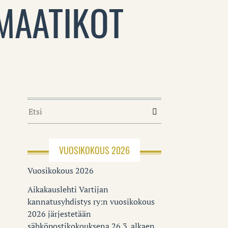
SMAATIKOT
VUOSIKOKOUS 2026
Vuosikokous 2026
Aikakauslehti Vartijan
kannatusyhdistys ry:n vuosikokous
2026 järjestetään
sähköpostikokouksena 26.3. alkaen.