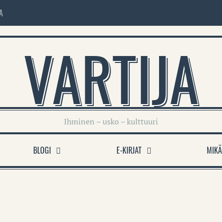
A
VARTIJA
Ihminen – usko – kulttuuri
BLOGI
E-KIRJAT
MIKÄ