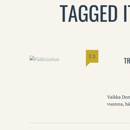
TAGGED I
2
T
Vaikka Don
vuonna, hä