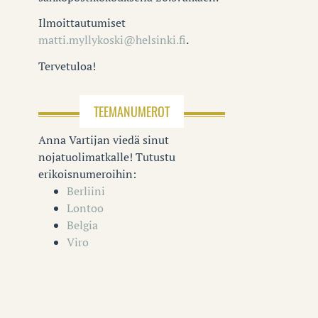
Ilmoittautumiset
matti.myllykoski@helsinki.fi
.
Tervetuloa!
TEEMANUMEROT
Anna Vartijan viedä sinut
nojatuolimatkalle! Tutustu
erikoisnumeroihin:
Berliini
Lontoo
Belgia
Viro